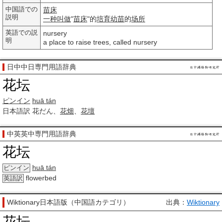
中国語での
苗床
説明
一种
叫做
"
苗床
"的
培育
幼苗
的
场所
英語での説
nursery
明
a place to raise trees, called nursery
日中中日専門用語辞典
花坛
ピンイン
huā tán
日本語訳
花だん、
花畑
、
花壇
中英英中専門用語辞典
花坛
huā tán
ピンイン
flowerbed
英語訳
Wiktionary日本語版（中国語カテゴリ）
出典：
Wiktionary
花坛