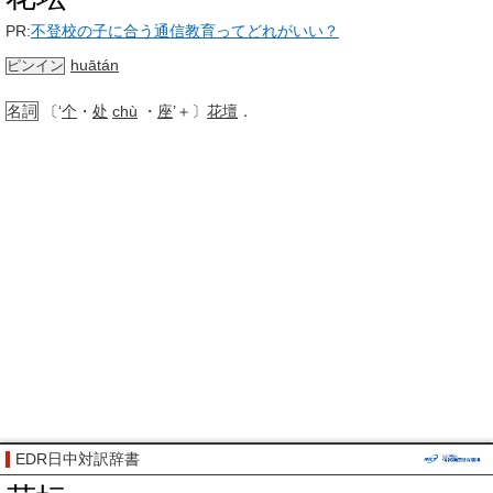
PR:
不登校の子に合う通信教育ってどれがいい？
huātán
ピンイン
名詞
〔‘
个
・
处
chù
・
座
’＋〕
花壇
．
EDR日中対訳辞書