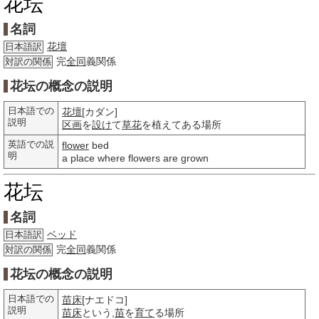
花坛
名詞
花壇
日本語訳
完
全同
義関係
対訳の関係
花坛の概念の説明
日本語での
花壇
[カダン]
説明
区画
を
設け
て
草花
を植えてある場所
英語での説
flower
bed
明
a place where flowers are grown
花坛
名詞
ベッド
日本語訳
完
全同
義関係
対訳の関係
花坛の概念の説明
日本語での
苗床
[ナエドコ]
説明
苗床
という,
苗
を
育て
る場所