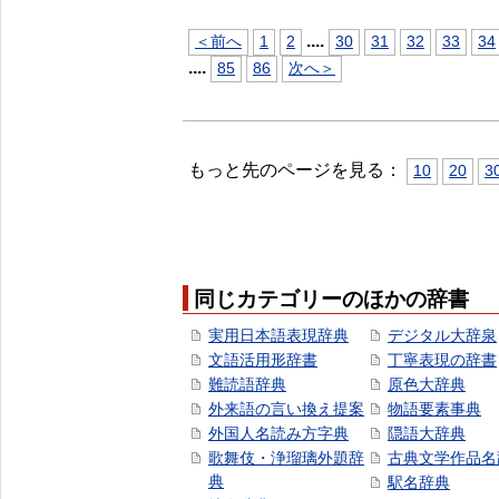
...
.
＜前へ
1
2
30
31
32
33
34
...
.
85
86
次へ＞
もっと先のページを見る：
10
20
3
同じカテゴリーのほかの辞書
実用日本語表現辞典
デジタル大辞泉
文語活用形辞書
丁寧表現の辞書
難読語辞典
原色大辞典
外来語の言い換え提案
物語要素事典
外国人名読み方字典
隠語大辞典
歌舞伎・浄瑠璃外題辞
古典文学作品名
典
駅名辞典