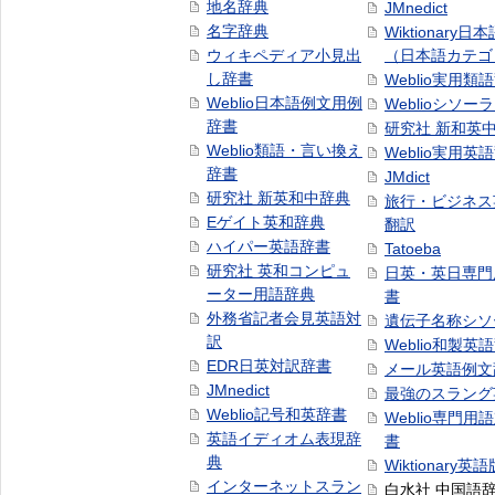
地名辞典
JMnedict
名字辞典
Wiktionary日
ウィキペディア小見出
（日本語カテゴ
し辞書
Weblio実用類
Weblio日本語例文用例
Weblioシソー
辞書
研究社 新和英
Weblio類語・言い換え
Weblio実用英
辞書
JMdict
研究社 新英和中辞典
旅行・ビジネス
Eゲイト英和辞典
翻訳
ハイパー英語辞書
Tatoeba
研究社 英和コンピュ
日英・英日専門
ーター用語辞典
書
外務省記者会見英語対
遺伝子名称シソ
訳
Weblio和製英
EDR日英対訳辞書
メール英語例文
JMnedict
最強のスラング
Weblio記号和英辞書
Weblio専門用
英語イディオム表現辞
書
典
Wiktionary英語
インターネットスラン
白水社 中国語