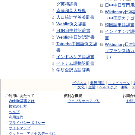
グ英和辞典
日中中日専門用
斎藤和英大辞典
Wiktionary日
人口統計学英英辞書
（中国語カテゴ
Weblio例文辞書
韓国語単語辞書
EDR日中対訳辞書
インドネシア語
Weblio中日対訳辞書
書
Tatoeba中国語例文辞
Wiktionary日
書
（フランス語カ
インドネシア語辞書
リ）
ベトナム語翻訳辞書
学研全訳古語辞典
ビジネス
｜
業界用語
｜
コンピュータ
｜
文化
｜
生活
｜
ヘルスケア
｜
趣味
｜
ご利用にあたって
便利な機能
お問合
・
Weblio辞書とは
・
ウェブリオのアプリ
・
お問
・
検索の仕方
・
ヘルプ
・
利用規約
・
プライバシーポリシー
・
サイトマップ
・
クッキー・アクセスデータに