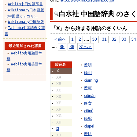
URL
http://www.hakusuisha.co.jp/
Weblio中日対訳辞書
▼
Wiktionary日本語版
▼
白水社 中国語辞典 のさ
（中国語カテゴリ）
Wiktionary中国語版
▼
「X」から始まる用語のさくいん
Tatoeba中国語例文辞
▼
書
...
.
＜前へ
1
2
30
31
32
33
34
最近追加された辞書
...
.
85
86
次へ＞
Weblio実用類語辞
▼
典
Weblio実用英語辞
絞込み
羞明
▼
典
X
修明
XA
xiūmíng
XB
羞赧
XC
xiūnǎn
XD
XE
修女
XF
xiūnǚ
XG
修配
XH
xiūpèi
XI
羞怯
XJ