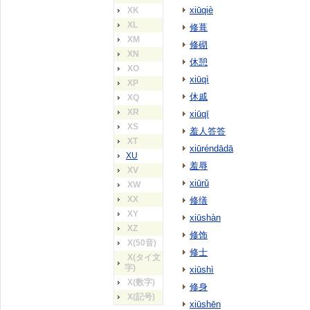
xiūqiè
XK
XL
修葺
XM
修砌
XN
休憩
XO
xiūqì
XP
休戚
XQ
XR
xiūqī
XS
羞人答答
XT
xiūréndādā
XU
羞辱
XV
xiūrǔ
XW
XX
修缮
XY
xiūshàn
XZ
修饰
X(50音)
修士
X(タイ文
字)
xiūshì
X(数字)
修身
X(記号)
xiūshēn