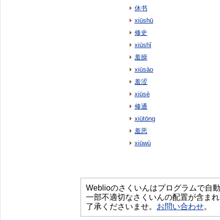
休书
xiūshū
修史
xiūshǐ
羞臊
xiūsào
羞涩
xiūsè
修通
xiūtōng
羞恶
xiūwù
Weblioのさくいんはプログラムで
一部不適切なさくいんの配置が含まれ
了承くださいませ。
お問い合わせ
。