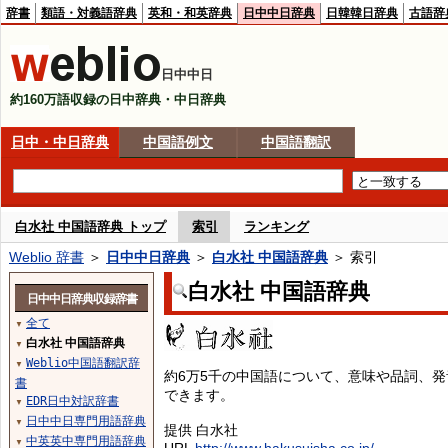
辞書
類語・対義語辞典
英和・和英辞典
日中中日辞典
日韓韓日辞典
古語辞
日中中日
約160万語収録の日中辞典・中日辞典
日中・中日辞典
中国語例文
中国語翻訳
白水社 中国語辞典 トップ
索引
ランキング
Weblio 辞書
＞
日中中日辞典
＞
白水社 中国語辞典
＞ 索引
白水社 中国語辞典
日中中日辞典収録辞書
全て
▼
白水社 中国語辞典
▼
Weblio中国語翻訳辞
▼
約6万5千の中国語について、意味や品詞、
書
できます。
EDR日中対訳辞書
▼
日中中日専門用語辞典
▼
提供 白水社
中英英中専門用語辞典
▼