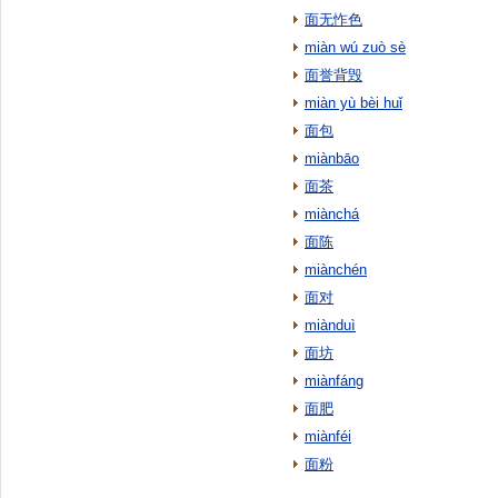
面无怍色
miàn wú zuò sè
面誉背毁
miàn yù bèi huǐ
面包
miànbāo
面茶
miànchá
面陈
miànchén
面对
miànduì
面坊
miànfáng
面肥
miànféi
面粉