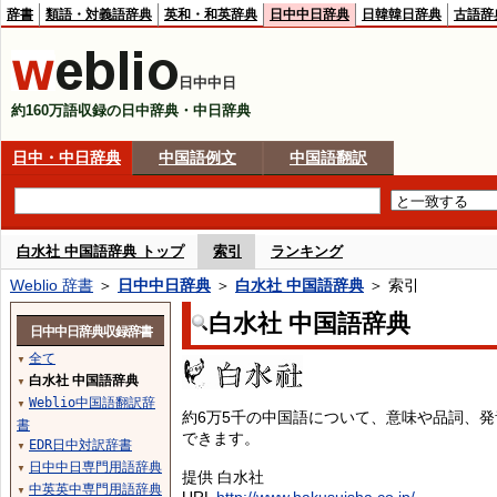
辞書
類語・対義語辞典
英和・和英辞典
日中中日辞典
日韓韓日辞典
古語辞
日中中日
約160万語収録の日中辞典・中日辞典
日中・中日辞典
中国語例文
中国語翻訳
白水社 中国語辞典 トップ
索引
ランキング
Weblio 辞書
＞
日中中日辞典
＞
白水社 中国語辞典
＞ 索引
白水社 中国語辞典
日中中日辞典収録辞書
全て
▼
白水社 中国語辞典
▼
Weblio中国語翻訳辞
▼
約6万5千の中国語について、意味や品詞、
書
できます。
EDR日中対訳辞書
▼
日中中日専門用語辞典
▼
提供 白水社
中英英中専門用語辞典
▼