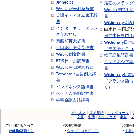
JMnedict
最強のスラング
Weblio記号和英辞書
Weblio専門用
英語イディオム表現辞
書
典
Wiktionary英語
インターネットスラン
白水社 中国語
グ英和辞典
日中中日専門用
斎藤和英大辞典
Wiktionary日
人口統計学英英辞書
（中国語カテゴ
Weblio例文辞書
韓国語単語辞書
EDR日中対訳辞書
インドネシア語
Weblio中日対訳辞書
書
Tatoeba中国語例文辞
Wiktionary日
書
（フランス語カ
インドネシア語辞書
リ）
ベトナム語翻訳辞書
学研全訳古語辞典
ビジネス
｜
業界用語
｜
コンピュータ
｜
文化
｜
生活
｜
ヘルスケア
｜
趣味
｜
ご利用にあたって
便利な機能
お問合
・
Weblio辞書とは
・
ウェブリオのアプリ
・
お問