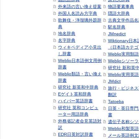
外来語の言い換え提案
物語要素事典
外国人名読み方字典
隠語大辞典
歌舞伎・浄瑠璃外題辞
古典文学作品名
典
駅名辞典
地名辞典
JMnedict
名字辞典
Wiktionary日
ウィキペディア小見出
（日本語カテゴ
し辞書
Weblio実用類
Weblio日本語例文用例
Weblioシソー
辞書
研究社 新和英
Weblio類語・言い換え
Weblio実用英
辞書
JMdict
研究社 新英和中辞典
旅行・ビジネス
Eゲイト英和辞典
翻訳
ハイパー英語辞書
Tatoeba
研究社 英和コンピュ
日英・英日専門
ーター用語辞典
書
外務省記者会見英語対
遺伝子名称シソ
訳
Weblio和製英
EDR日英対訳辞書
メール英語例文