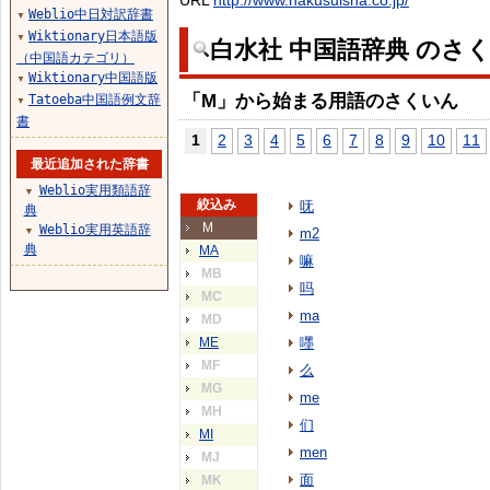
URL
http://www.hakusuisha.co.jp/
Weblio中日対訳辞書
▼
Wiktionary日本語版
▼
白水社 中国語辞典 のさ
（中国語カテゴリ）
Wiktionary中国語版
▼
「M」から始まる用語のさくいん
Tatoeba中国語例文辞
▼
書
1
2
3
4
5
6
7
8
9
10
11
最近追加された辞書
Weblio実用類語辞
▼
絞込み
呒
典
M
Weblio実用英語辞
▼
m2
典
MA
嘛
MB
吗
MC
ma
MD
ME
嚜
MF
么
MG
me
MH
们
MI
men
MJ
面
MK