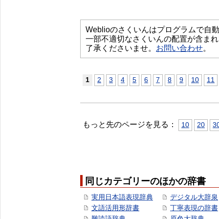
Weblioのさくいんはプログラムで
一部不適切なさくいんの配置が含まれ
了承くださいませ。
お問い合わせ
。
1
2
3
4
5
6
7
8
9
10
11
もっと先のページを見る：
10
20
3
同じカテゴリーのほかの辞書
実用日本語表現辞典
デジタル大辞泉
文語活用形辞書
丁寧表現の辞書
難読語辞典
原色大辞典