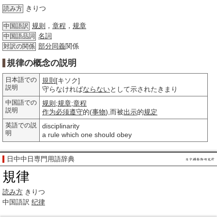
きりつ
読み方
规则
，
章程
，
规章
中国語訳
名詞
中国語品詞
部分
同義
関係
対訳の関係
規律の概念の説明
日本語での
規則
[キソク]
説明
守らなければ
ならない
として示されたきまり
中国語での
规则
;
规章
;
章程
説明
作为
必须
遵守
的(
事物
),而被
出示
的
规定
英語での説
disciplinarity
明
a rule which one should obey
日中中日専門用語辞典
規律
読み方
きりつ
中国語訳
纪律