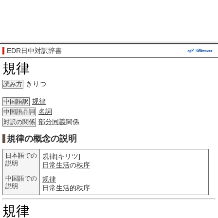
EDR日中対訳辞書
規律
きりつ
読み方
规律
中国語訳
名詞
中国語品詞
部分
同義
関係
対訳の関係
規律の概念の説明
日本語での
規律[キリツ]
説明
日常生活
の
秩序
中国語での
规律
説明
日常生活
的
秩序
規律