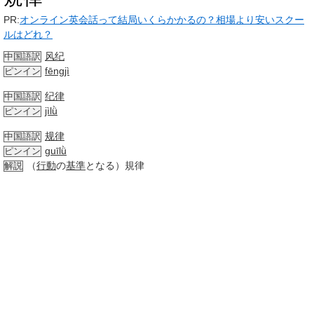
PR:
オンライン英会話って結局いくらかかるの？相場より安いスクー
ルはどれ？
风纪
中国語訳
fēngjì
ピンイン
纪律
中国語訳
jìlǜ
ピンイン
规律
中国語訳
guīlǜ
ピンイン
（
行動
の
基準
となる）規律
解説