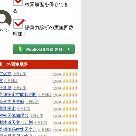
検索履歴を保存でき
る！
語彙力診断の実施回数
グイン
増加！
測」の関連用語
空火箭
中日対訳
100%
察
中日対訳
100%
子測量
中日対訳
100%
之浦宇宙空間觀測所
中日対訳
100%
极科学考察站
中日対訳
100%
觀測宇宙
中日対訳
100%
密松天体物理台
中日対訳
100%
型轨道天文台计划
中日対訳
100%
普顿伽玛射线天文台
中日対訳
100%