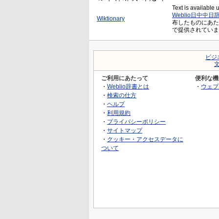
Text is available
Weblio日中中日
Wiktionary
布したものにあたり、Cr
で提供されていま
ビジ
ご利用にあたって
便利な機
・
Weblio辞書とは
・
ウェブ
・
検索の仕方
・
ヘルプ
・
利用規約
・
プライバシーポリシー
・
サイトマップ
・
クッキー・アクセスデータに
ついて