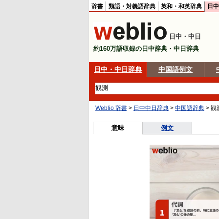
辞書
類語・対義語辞典
英和・和英辞典
日中
日中・中日
約160万語収録の日中辞典・中日辞典
日中・中日辞典
中国語例文
Weblio 辞書
>
日中中日辞典
>
中国語辞典
>
観
意味
例文