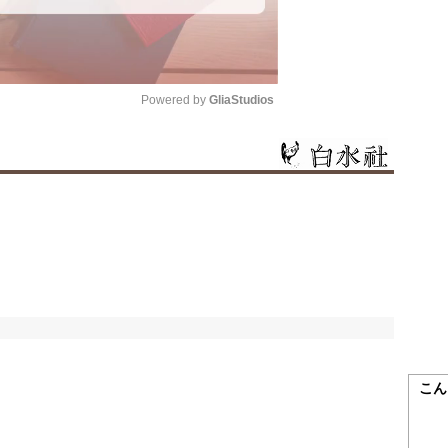
Powered by 
GliaStudios
Mute
こん