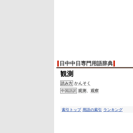
日中中日専門用語辞典
観測
かんそく
読み方
观测
、
观察
中国語訳
索引トップ
用語の索引
ランキング