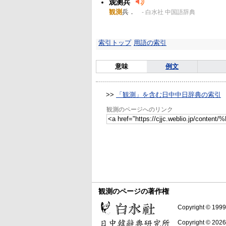
观测兵
観測
兵．
- 白水社 中国語辞典
索引トップ
用語の索引
意味
例文
>>
「観測」を含む日中中日辞典の索引
観測のページへのリンク
観測のページの著作権
Copyright © 1999-
Copyright © 2026