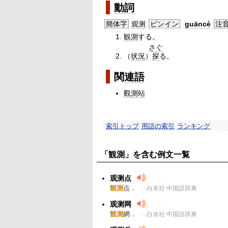
動詞
簡体字
观测
ピンイン
guāncè
注
観測
する。
さぐ
（
状況
）
探
る。
関
連語
觀測站
索引トップ
用語の索引
ランキング
「観測」を含む例文一覧
观测点
観測
点．
- 白水社 中国語辞典
观测网
観測
網．
- 白水社 中国語辞典