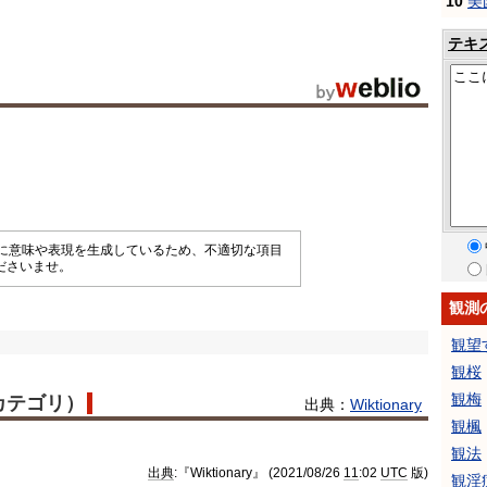
10
美
テキ
械的に意味や表現を生成しているため、不適切な項目
ださいませ。
観測
観望
観桜
観梅
語カテゴリ）
出典：
Wiktionary
観楓
観法
出典
:『Wiktionary』 (2021/08/26
11
:02
UTC
版)
観淫