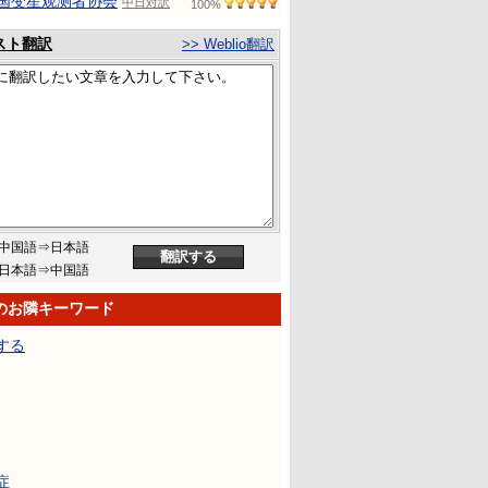
国变星观测者协会
中日対訳
100%
スト翻訳
>> Weblio翻訳
中国語⇒日本語
日本語⇒中国語
のお隣キーワード
する
症