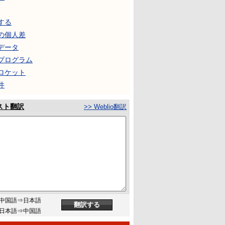
する
の個人差
データ
プログラム
ロケット
井
スト翻訳
>> Weblio翻訳
中国語⇒日本語
日本語⇒中国語