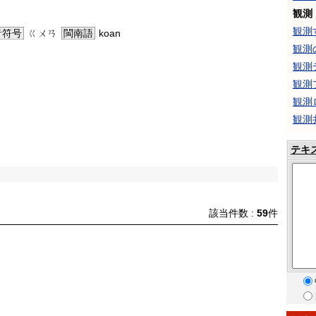
観測
観測
音符号
ㄍㄨㄢ
閩南語
koan
観測
観測
観測
観測
観測
テキ
該当件数 :
59
件