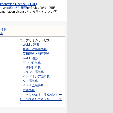
mentation License (GFDL)
.
ryの
觀測
(
改訂履歴
)の記事を複製、再配
Documentation Licenseというライセンスの下
｜
学問
典
ウェブリオのサービス
・
Weblio 辞書
・
類語・対義語辞典
・
英和辞典・和英辞典
・
Weblio翻訳
・
日中中日辞典
・
日韓韓日辞典
・
フランス語辞典
・
インドネシア語辞典
・
タイ語辞典
・
ベトナム語辞典
・
古語辞典
・
キャリジェネ～生成AIスクー
ル・AIスキルでキャリアアップ
～