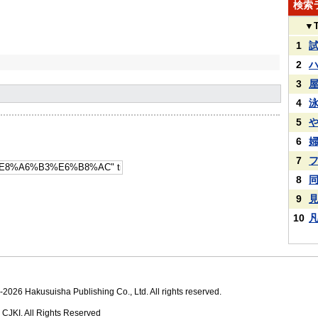
検索
▼
1
2
3
4
5
6
7
8
9
10
2026 Hakusuisha Publishing Co., Ltd. All rights reserved.
 CJKI. All Rights Reserved