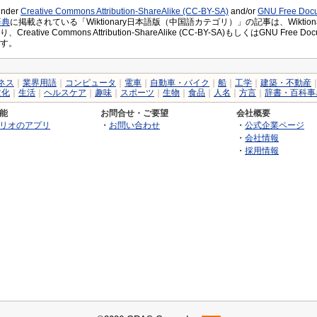
 under
Creative Commons Attribution-ShareAlike (CC-BY-SA)
and/or
GNU Free Docu
辞典
に掲載されている「Wiktionary日本語版（中国語カテゴリ）」の記事は、Wiktiona
eative Commons Attribution-ShareAlike (CC-BY-SA)もしくはGNU Free 
す。
ネス
｜
業界用語
｜
コンピュータ
｜
電車
｜
自動車・バイク
｜
船
｜
工学
｜
建築・不動産
文化
｜
生活
｜
ヘルスケア
｜
趣味
｜
スポーツ
｜
生物
｜
食品
｜
人名
｜
方言
｜
辞書・百科事
能
お問合せ・ご要望
会社概要
リオのアプリ
・
お問い合わせ
・
公式企業ページ
・
会社情報
・
採用情報