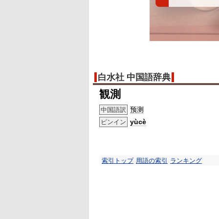
白水社 中国語辞典
観測
预测
中国語訳
yùcè
ピンイン
索引トップ
用語の索引
ランキング