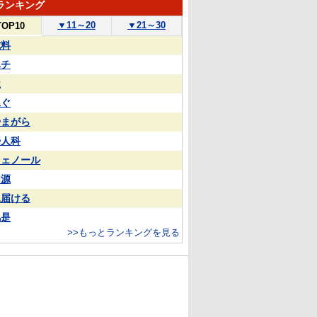
ランキング
▼
11～20
▼
21～30
TOP10
試料
ハチ
屋
泳ぐ
やまがら
婦人科
フェノール
同源
見届ける
凡是
>>もっとランキングを見る