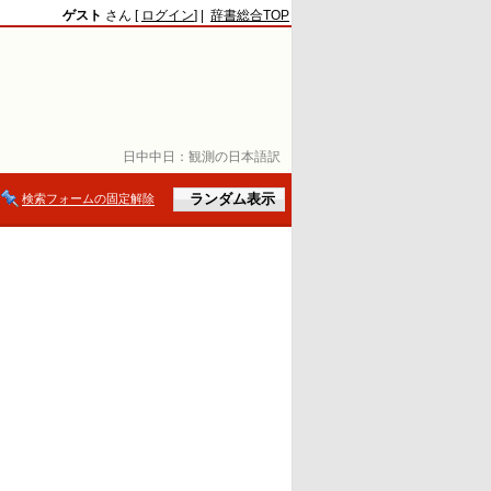
ゲスト
さん [
ログイン
] |
辞書総合TOP
日中中日：
観測の日本語訳
検索フォームの固定解除