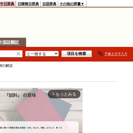
中日辞典
日韓韓日辞典
古語辞典
その他の辞書▼
中国語翻訳
手書き文字入力
測
の解説
もっとみる
arrow_forward_ios