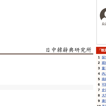
ロ
「観
1
探
2
观
3
量
4
內
5
南
6
可
7
史
8
大
9
康