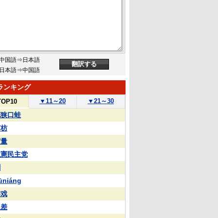
中国語⇒日本語
日本語⇒中国語
ランキング
▼
11～20
▼
21～30
TOP10
花狭口蛙
苏枋
実量
立憲民主党
蒯
ūniáng
游戏
反差