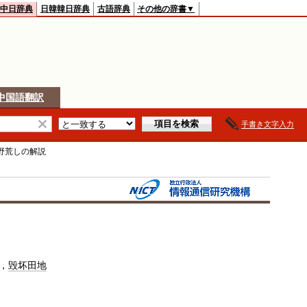
中日辞典
日韓韓日辞典
古語辞典
その他の辞書▼
中国語翻訳
手書き文字入力
野荒し
の解説
，
毁坏
田地