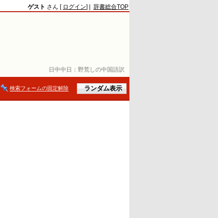
ゲスト
さん [
ログイン
] |
辞書総合TOP
日中中日：
野荒しの中国語訳
検索フォームの固定解除