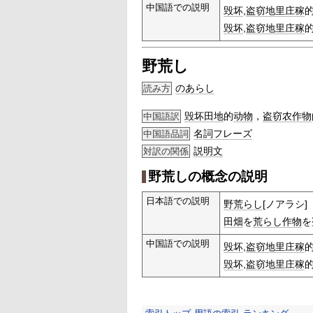
中国語での説明
毁坏
,
盗窃
地里
庄稼
毁坏
,
盗窃
地里
庄稼
野荒し
のあらし
読み方
毁坏
田地
的
动物
，
盗窃
农作物
中国語訳
名詞
フレーズ
中国語品詞
説明文
対訳の関係
野荒しの概念の説明
日本語での説明
野荒らし
[ノアラシ]
田畑
を
荒らし
作物
を
中国語での説明
毁坏
,
盗窃
地里
庄稼
毁坏
,
盗窃
地里
庄稼