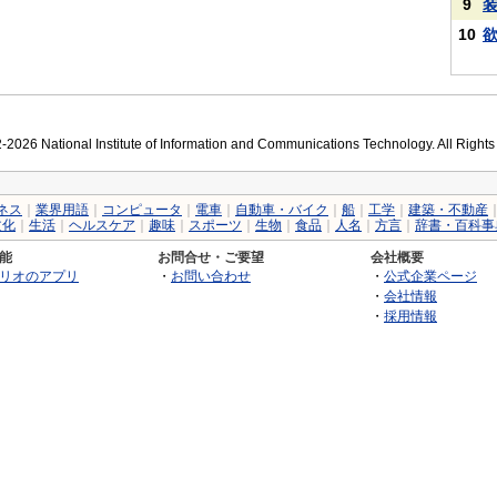
9
10
2026 National Institute of Information and Communications Technology. All Right
ネス
｜
業界用語
｜
コンピュータ
｜
電車
｜
自動車・バイク
｜
船
｜
工学
｜
建築・不動産
文化
｜
生活
｜
ヘルスケア
｜
趣味
｜
スポーツ
｜
生物
｜
食品
｜
人名
｜
方言
｜
辞書・百科事
能
お問合せ・ご要望
会社概要
リオのアプリ
・
お問い合わせ
・
公式企業ページ
・
会社情報
・
採用情報