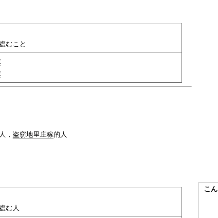
盗むこと
稼
稼
人，
盗窃
地里
庄稼
的人
こん
盗む人