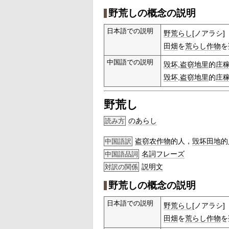
野荒しの概念の説明
日本語での説明
野荒らし
[ノアラシ]
田畑
を
荒らし
作物
を
中国語での説明
毁坏
,
盗窃
地里
的
庄
毁坏
,
盗窃
地里
的
庄
野荒し
のあらし
読み方
盗窃
农作物
的人，
毁坏
田地
的
中国語訳
名詞
フレーズ
中国語品詞
説明文
対訳の関係
野荒しの概念の説明
日本語での説明
野荒らし
[ノアラシ]
田畑
を
荒らし
作物
を