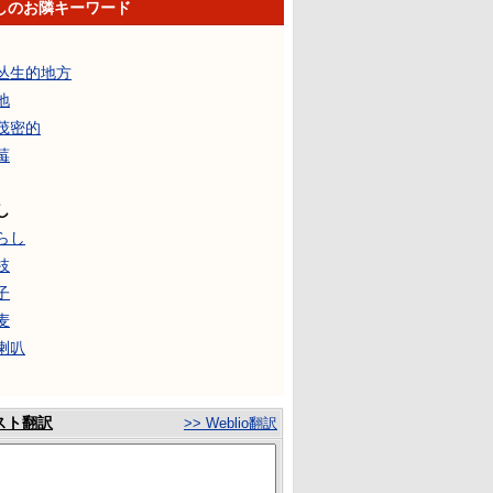
しのお隣キーワード
丛生的地方
地
茂密的
莓
し
らし
枝
子
麦
喇叭
スト翻訳
>> Weblio翻訳