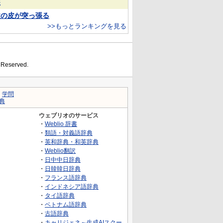
装
欲の皮が突っ張る
>>もっとランキングを見る
s Reserved.
｜
学問
典
ウェブリオのサービス
・
Weblio 辞書
・
類語・対義語辞典
・
英和辞典・和英辞典
・
Weblio翻訳
・
日中中日辞典
・
日韓韓日辞典
・
フランス語辞典
・
インドネシア語辞典
・
タイ語辞典
・
ベトナム語辞典
・
古語辞典
・
キャリジェネ～生成AIスクー