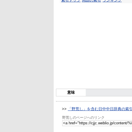
索引トップ
用語の索引
ランキング
意味
>>
「野荒し」を含む日中中日辞典の索
野荒しのページへのリンク