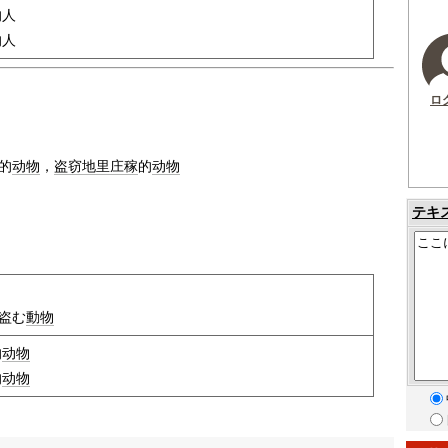
的人
的人
ロ
的
动物
，
盗窃
地里
庄稼
的
动物
テキ
盗む
動物
的
动物
的
动物