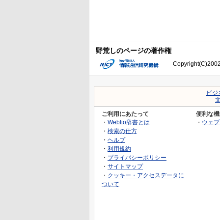
野荒しのページの著作権
Copyright(C)2002-
ビジ
ご利用にあたって
便利な機
・
Weblio辞書とは
・
ウェブ
・
検索の仕方
・
ヘルプ
・
利用規約
・
プライバシーポリシー
・
サイトマップ
・
クッキー・アクセスデータに
ついて