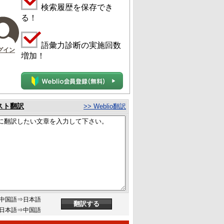
検索履歴を保存でき
る！
語彙力診断の実施回数
グイン
増加！
スト翻訳
>> Weblio翻訳
中国語⇒日本語
日本語⇒中国語