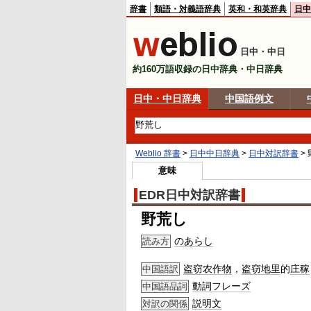
辞書
類語・対義語辞典
英和・和英辞典
日中
日中・中日
約160万語収録の日中辞典・中日辞典
日中・中日辞典
中国語例文
Weblio 辞書
>
日中中日辞典
>
日中対訳辞書
>
意味
EDR日中対訳辞書
野荒し
のあらし
読み方
盗窃
农作物
，
盗窃
地里
的
庄稼
中国語訳
動詞
フレーズ
中国語品詞
説明文
対訳の関係