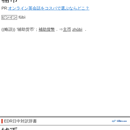
PR:
オンライン英会話をコスパで選ぶならどこ？
fǔbì
ピンイン
((略語)) ‘辅助货币’；
補助貨幣
．⇒
主币
zhǔbì
．
EDR日中対訳辞書