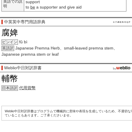
英語での説
support
明
to
be
a supporter and give aid
中英英中専門用語辞典
腐婢
fǔ bì
ピンイン
Japanese Premna Herb、small-leaved premna stem、
英語訳
Japanese premna stem or leaf
Weblio中日対訳辞書
輔幣
代用貨幣
日本語訳
Weblio中日対訳辞書はプログラムで機械的に意味や表現を生成しているため、不適切
ていることもあります。ご了承くださいませ。