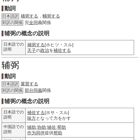
動詞
補弼する
，
輔弼する
日本語訳
完
全同
義関係
対訳の関係
辅弼の概念の説明
日本語での
補弼する
[ホヒツ・スル]
説明
天子
の
政治
を
補佐する
辅弼
動詞
翼賛する
日本語訳
部分
同義
関係
対訳の関係
辅弼の概念の説明
日本語での
補佐する
[ホサ・スル]
説明
味方
となって力をかす
中国語での
辅助
;
协助
;
辅佐
;
帮助
説明
作为
同伴
提供
帮助