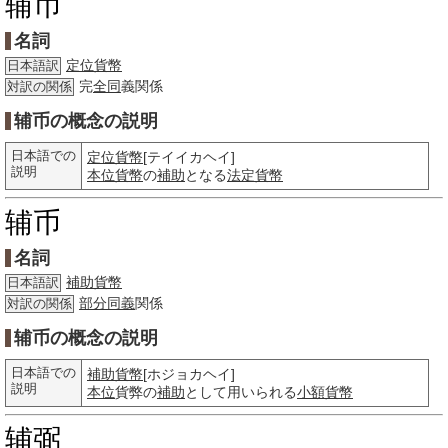
辅币
名詞
定位貨幣
日本語訳
完
全同
義関係
対訳の関係
辅币の概念の説明
日本語での
定位貨幣
[テイイカヘイ]
説明
本位貨幣
の
補助
となる
法定貨幣
辅币
名詞
補助貨幣
日本語訳
部分
同義
関係
対訳の関係
辅币の概念の説明
日本語での
補助貨幣
[ホジョカヘイ]
説明
本位
貨弊の
補助
として用いられる
小額
貨幣
辅弼