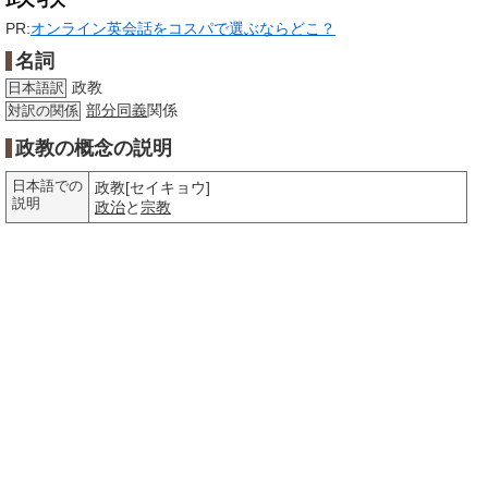
PR:
オンライン英会話をコスパで選ぶならどこ？
名詞
政教
日本語訳
部分
同義
関係
対訳の関係
政教の概念の説明
日本語での
政教[セイキョウ]
説明
政治
と
宗教