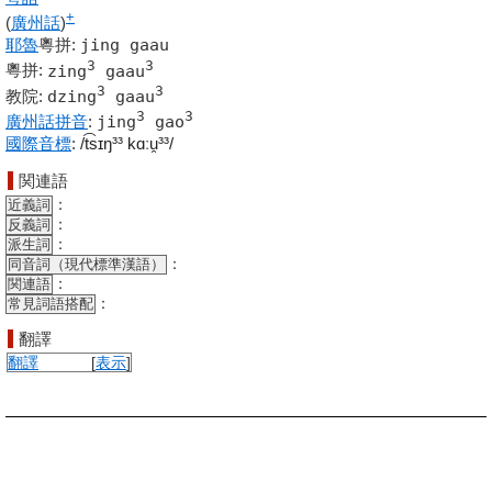
+
(
廣州話
)
耶魯
粵拼
:
jing gaau
3
3
粵拼
:
zing
gaau
3
3
教院
:
dzing
gaau
3
3
廣州話
拼音
:
jing
gao
國際音標
:
/t͡sɪŋ³³ kɑːu̯³³/
関連語
：
近義詞
：
反義詞
：
派生詞
：
同音詞（現代標準漢語）
：
関連語
：
常見詞語搭配
翻譯
翻譯
[
表示
]