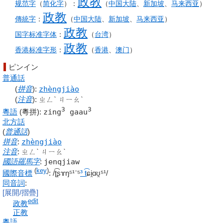
政
教
规范字
（
简化字
）：
（
中国大陆
、
新加坡
、
马来西亚
）
政
教
傳統字
：
（
中国大陆
、
新加坡
、
马来西亚
）
政
教
国字标准字体
：
（
台湾
）
政
教
香港
标准
字形
：
（
香港
、
澳门
）
ピンイン
普通話
(
拼音
)
:
zhèngjiào
(
注音
)
:
ㄓㄥˋ ㄐㄧㄠˋ
3
3
粵語
(粵拼)
:
zing
gaau
北方話
(
普通話
)
拼音
:
zhèngjiào
注音
:
ㄓㄥˋ ㄐㄧㄠˋ
國語羅馬字
:
jenqjiaw
(
key
)
國際音標
:
/ʈ͡ʂɤŋ⁵¹⁻⁵
³ t
͡ɕi̯ɑʊ̯⁵¹/
同音詞
:
[展開/摺疊]
edit
政教
正教
粵語