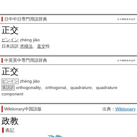
日中中日専門用語辞典
正交
ピンイン
zhèng jiāo
日本語訳
求積法
、
直交
性
中英英中専門用語辞典
正交
zhèng jiāo
ピンイン
orthogonality、orthogonal、quadrature、quadrature
英語訳
component
Wiktionary中国語版
出典：
Wiktionary
政教
表記