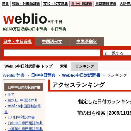
辞書
類語・対義語辞典
英和・和英辞典
日中中日辞典
日韓韓日辞典
古語辞
日中中日
約160万語収録の日中辞典・中日辞典
日中・中日辞典
中国語例文
中国語翻訳
Weblio中日対訳辞書 トップ
索引
ランキング
Weblio 辞書
＞
日中中日辞典
＞
Weblio中日対訳辞書
＞ ランキング
アクセスランキング
日中中日辞典収録辞書
全て
▼
白水社 中国語辞典
指定した日付のランキン
▼
Weblio中国語翻訳辞
▼
書
前の日を検索 | 2009/11/
EDR日中対訳辞書
▼
日中中日専門用語辞典
▼
中英英中専門用語辞典
▼