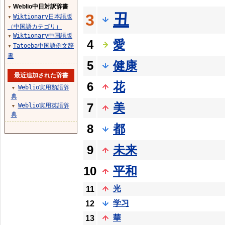
Weblio中日対訳辞書
▼
丑
3
Wiktionary日本語版
▼
（中国語カテゴリ）
Wiktionary中国語版
▼
4
愛
Tatoeba中国語例文辞
▼
書
5
健康
最近追加された辞書
6
花
Weblio実用類語辞
▼
典
7
美
Weblio実用英語辞
▼
典
8
都
9
未来
10
平和
光
11
学习
12
華
13