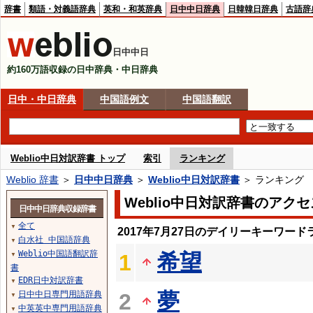
辞書
類語・対義語辞典
英和・和英辞典
日中中日辞典
日韓韓日辞典
古語辞
日中中日
約160万語収録の日中辞典・中日辞典
日中・中日辞典
中国語例文
中国語翻訳
Weblio中日対訳辞書 トップ
索引
ランキング
Weblio 辞書
＞
日中中日辞典
＞
Weblio中日対訳辞書
＞ ランキング
Weblio中日対訳辞書のアク
日中中日辞典収録辞書
全て
▼
2017年7月27日のデイリーキーワード
白水社 中国語辞典
▼
Weblio中国語翻訳辞
希望
1
▼
書
EDR日中対訳辞書
▼
夢
日中中日専門用語辞典
2
▼
中英英中専門用語辞典
▼