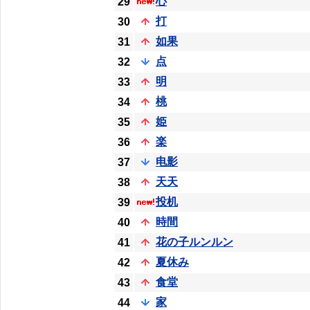
心
29
打
30
如果
31
点
32
明
33
桃
34
姫
35
楽
36
电影
37
天天
38
投机
39
時間
40
花の子ルンルン
41
夏休み
42
食堂
43
家
44