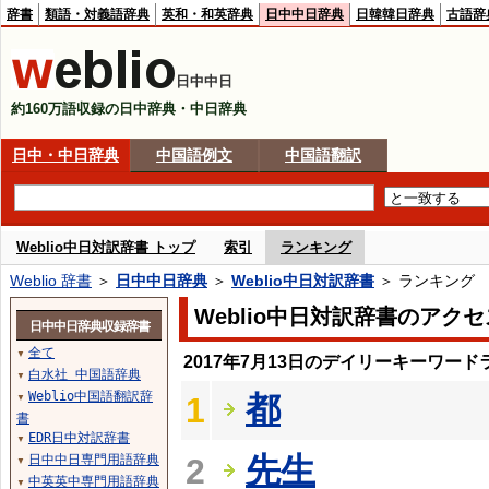
辞書
類語・対義語辞典
英和・和英辞典
日中中日辞典
日韓韓日辞典
古語辞
日中中日
約160万語収録の日中辞典・中日辞典
日中・中日辞典
中国語例文
中国語翻訳
Weblio中日対訳辞書 トップ
索引
ランキング
Weblio 辞書
＞
日中中日辞典
＞
Weblio中日対訳辞書
＞ ランキング
Weblio中日対訳辞書のアク
日中中日辞典収録辞書
全て
▼
2017年7月13日のデイリーキーワード
白水社 中国語辞典
▼
Weblio中国語翻訳辞
都
1
▼
書
EDR日中対訳辞書
▼
先生
日中中日専門用語辞典
2
▼
中英英中専門用語辞典
▼