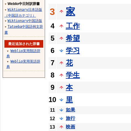
Weblio中日対訳辞書
▼
家
3
Wiktionary日本語版
▼
（中国語カテゴリ）
Wiktionary中国語版
▼
4
工作
Tatoeba中国語例文辞
▼
書
5
希望
最近追加された辞書
6
学习
Weblio実用類語辞
▼
典
7
花
Weblio実用英語辞
▼
典
8
学生
9
本
10
里
如果
11
旅行
12
映画
13