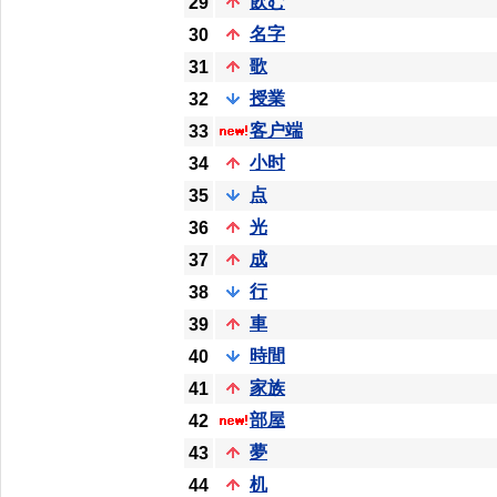
飲む
29
名字
30
歌
31
授業
32
客户端
33
小时
34
点
35
光
36
成
37
行
38
車
39
時間
40
家族
41
部屋
42
夢
43
机
44