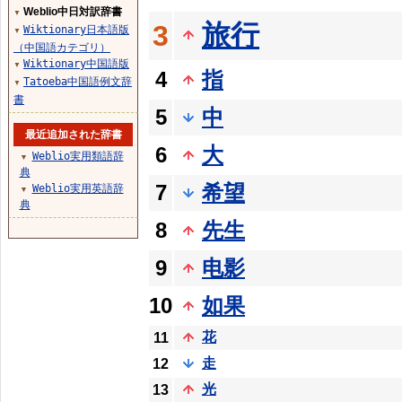
Weblio中日対訳辞書
▼
旅行
3
Wiktionary日本語版
▼
（中国語カテゴリ）
Wiktionary中国語版
▼
4
指
Tatoeba中国語例文辞
▼
書
5
中
最近追加された辞書
6
大
Weblio実用類語辞
▼
典
7
希望
Weblio実用英語辞
▼
典
8
先生
9
电影
10
如果
花
11
走
12
光
13