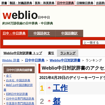
辞書
類語・対義語辞典
英和・和英辞典
日中中日辞典
日韓韓日辞典
古語辞
日中中日
約160万語収録の日中辞典・中日辞典
日中・中日辞典
中国語例文
中国語翻訳
Weblio中日対訳辞書 トップ
索引
ランキング
Weblio 辞書
＞
日中中日辞典
＞
Weblio中日対訳辞書
＞ ランキング
Weblio中日対訳辞書のアク
日中中日辞典収録辞書
全て
▼
2021年4月29日のデイリーキーワード
白水社 中国語辞典
▼
Weblio中国語翻訳辞
工作
1
▼
書
EDR日中対訳辞書
▼
都
日中中日専門用語辞典
2
▼
中英英中専門用語辞典
▼