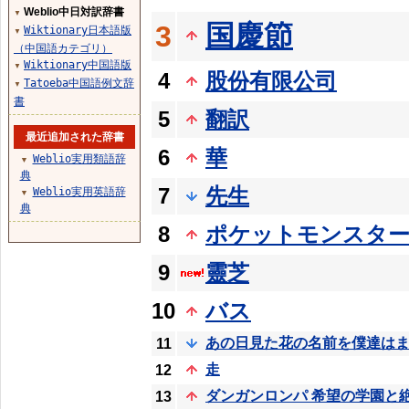
Weblio中日対訳辞書
▼
国慶節
3
Wiktionary日本語版
▼
（中国語カテゴリ）
Wiktionary中国語版
▼
4
股份有限公司
Tatoeba中国語例文辞
▼
書
5
翻訳
最近追加された辞書
6
華
Weblio実用類語辞
▼
典
7
先生
Weblio実用英語辞
▼
典
8
ポケットモンスタ
9
靈芝
10
バス
あの日見た花の名前を僕達は
11
走
12
ダンガンロンパ 希望の学園と
13