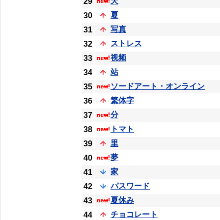
天
29
夏
30
写真
31
ストレス
32
视频
33
站
34
ソードアート・オンライン
35
繁体字
36
分
37
トマト
38
里
39
夢
40
家
41
パスワード
42
夏休み
43
チョコレート
44