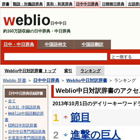
辞書
類語・対義語辞典
英和・和英辞典
日中中日辞典
日韓韓日辞典
古語辞
日中中日
約160万語収録の日中辞典・中日辞典
日中・中日辞典
中国語例文
中国語翻訳
Weblio中日対訳辞書 トップ
索引
ランキング
Weblio 辞書
＞
日中中日辞典
＞
Weblio中日対訳辞書
＞ ランキング
Weblio中日対訳辞書のアク
日中中日辞典収録辞書
全て
▼
2013年10月1日のデイリーキーワード
白水社 中国語辞典
▼
Weblio中国語翻訳辞
節目
1
▼
書
EDR日中対訳辞書
▼
進撃の巨人
日中中日専門用語辞典
2
▼
中英英中専門用語辞典
▼