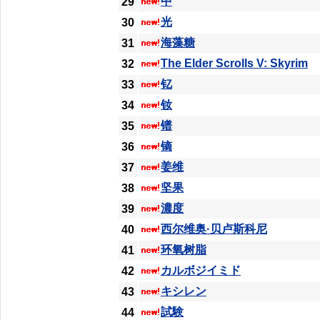
中
29
光
30
海藻糖
31
The Elder Scrolls V: Skyrim
32
钇
33
钕
34
镨
35
镝
36
姜维
37
坚果
38
濃度
39
西尔维奥·贝卢斯科尼
40
环氧树脂
41
カルボジイミド
42
キシレン
43
試験
44