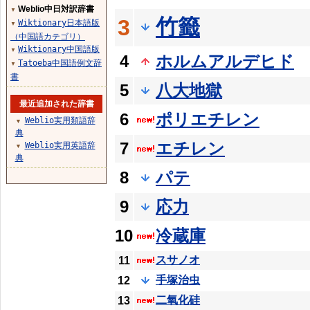
Weblio中日対訳辞書
▼
竹籤
3
Wiktionary日本語版
▼
（中国語カテゴリ）
Wiktionary中国語版
▼
4
ホルムアルデヒド
Tatoeba中国語例文辞
▼
書
5
八大地獄
最近追加された辞書
6
ポリエチレン
Weblio実用類語辞
▼
典
7
エチレン
Weblio実用英語辞
▼
典
8
パテ
9
応力
10
冷蔵庫
スサノオ
11
手塚治虫
12
二氧化硅
13