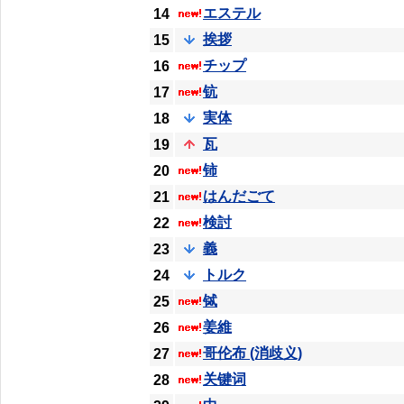
エステル
14
挨拶
15
チップ
16
钪
17
実体
18
瓦
19
铈
20
はんだごて
21
検討
22
義
23
トルク
24
铽
25
姜維
26
哥伦布 (消歧义)
27
关键词
28