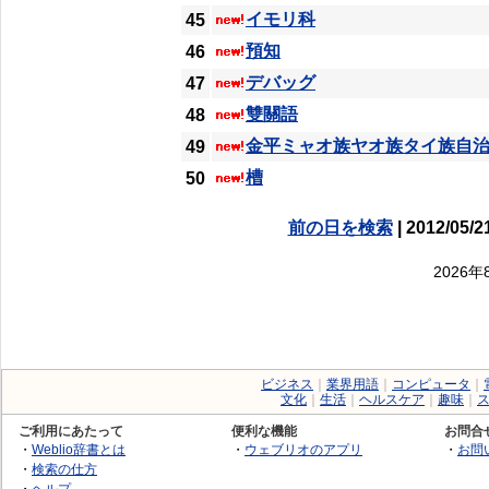
イモリ科
45
預知
46
デバッグ
47
雙關語
48
金平ミャオ族ヤオ族タイ族自
49
槽
50
前の日を検索
| 2012/05/2
2026
ビジネス
｜
業界用語
｜
コンピュータ
｜
文化
｜
生活
｜
ヘルスケア
｜
趣味
｜
ご利用にあたって
便利な機能
お問合
・
Weblio辞書とは
・
ウェブリオのアプリ
・
お問
・
検索の仕方
・
ヘルプ