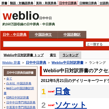
辞書
類語・対義語辞典
英和・和英辞典
日中中日辞典
日韓韓日辞典
古語辞
日中中日
約160万語収録の日中辞典・中日辞典
日中・中日辞典
中国語例文
中国語翻訳
Weblio中日対訳辞書 トップ
索引
ランキング
Weblio 辞書
＞
日中中日辞典
＞
Weblio中日対訳辞書
＞ ランキング
Weblio中日対訳辞書のアク
日中中日辞典収録辞書
全て
▼
2012年5月21日のデイリーキーワード
白水社 中国語辞典
▼
Weblio中国語翻訳辞
日食
1
▼
書
EDR日中対訳辞書
▼
ソケット
日中中日専門用語辞典
2
▼
中英英中専門用語辞典
▼