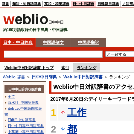
辞書
類語・対義語辞典
英和・和英辞典
日中中日辞典
日韓韓日辞典
古語辞
日中中日
約160万語収録の日中辞典・中日辞典
日中・中日辞典
中国語例文
中国語翻訳
Weblio中日対訳辞書 トップ
索引
ランキング
Weblio 辞書
＞
日中中日辞典
＞
Weblio中日対訳辞書
＞ ランキング
Weblio中日対訳辞書のアク
日中中日辞典収録辞書
全て
▼
2017年6月20日のデイリーキーワード
白水社 中国語辞典
▼
Weblio中国語翻訳辞
工作
1
▼
書
EDR日中対訳辞書
▼
都
日中中日専門用語辞典
2
▼
中英英中専門用語辞典
▼