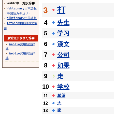
Weblio中日対訳辞書
▼
打
3
Wiktionary日本語版
▼
（中国語カテゴリ）
Wiktionary中国語版
▼
4
先生
Tatoeba中国語例文辞
▼
書
5
学习
最近追加された辞書
6
漢文
Weblio実用類語辞
▼
典
7
公司
Weblio実用英語辞
▼
典
8
如果
9
走
10
学校
希望
11
大
12
家
13