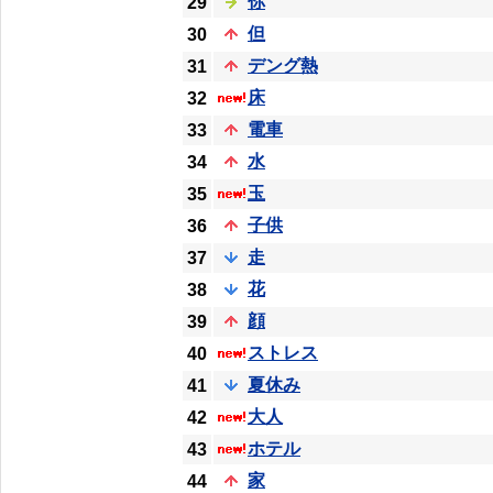
你
29
但
30
デング熱
31
床
32
電車
33
水
34
玉
35
子供
36
走
37
花
38
顔
39
ストレス
40
夏休み
41
大人
42
ホテル
43
家
44