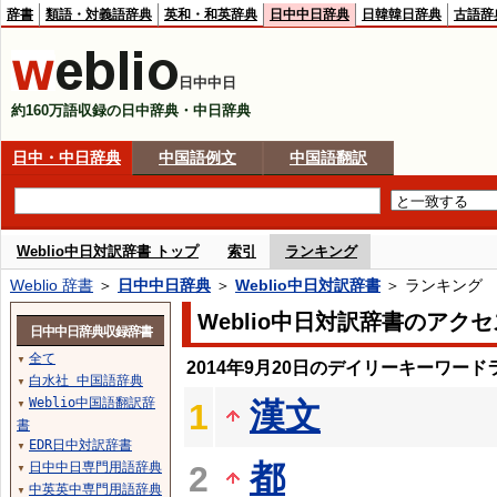
辞書
類語・対義語辞典
英和・和英辞典
日中中日辞典
日韓韓日辞典
古語辞
日中中日
約160万語収録の日中辞典・中日辞典
日中・中日辞典
中国語例文
中国語翻訳
Weblio中日対訳辞書 トップ
索引
ランキング
Weblio 辞書
＞
日中中日辞典
＞
Weblio中日対訳辞書
＞ ランキング
Weblio中日対訳辞書のアク
日中中日辞典収録辞書
全て
▼
2014年9月20日のデイリーキーワード
白水社 中国語辞典
▼
Weblio中国語翻訳辞
漢文
1
▼
書
EDR日中対訳辞書
▼
都
日中中日専門用語辞典
2
▼
中英英中専門用語辞典
▼