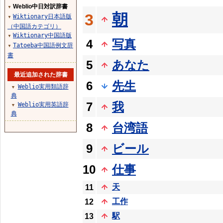
Weblio中日対訳辞書
▼
朝
3
Wiktionary日本語版
▼
（中国語カテゴリ）
Wiktionary中国語版
▼
4
写真
Tatoeba中国語例文辞
▼
書
5
あなた
最近追加された辞書
6
先生
Weblio実用類語辞
▼
典
7
我
Weblio実用英語辞
▼
典
8
台湾語
9
ビール
10
仕事
天
11
工作
12
駅
13