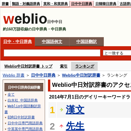
辞書
類語・対義語辞典
英和・和英辞典
日中中日辞典
日韓韓日辞典
古語辞
日中中日
約160万語収録の日中辞典・中日辞典
日中・中日辞典
中国語例文
中国語翻訳
Weblio中日対訳辞書 トップ
索引
ランキング
Weblio 辞書
＞
日中中日辞典
＞
Weblio中日対訳辞書
＞ ランキング
Weblio中日対訳辞書のアク
日中中日辞典収録辞書
全て
▼
2014年7月1日のデイリーキーワード
白水社 中国語辞典
▼
Weblio中国語翻訳辞
漢文
1
▼
書
EDR日中対訳辞書
▼
先生
日中中日専門用語辞典
2
▼
中英英中専門用語辞典
▼