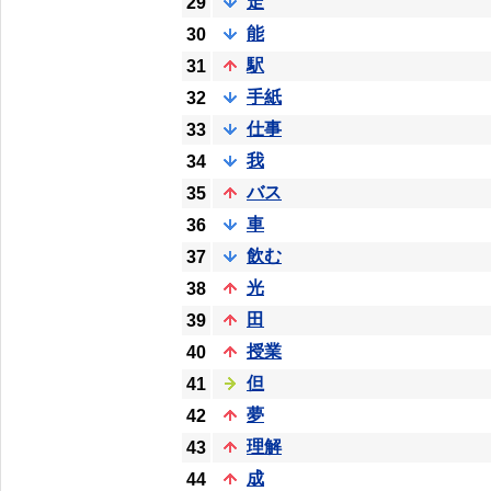
走
29
能
30
駅
31
手紙
32
仕事
33
我
34
バス
35
車
36
飲む
37
光
38
田
39
授業
40
但
41
夢
42
理解
43
成
44