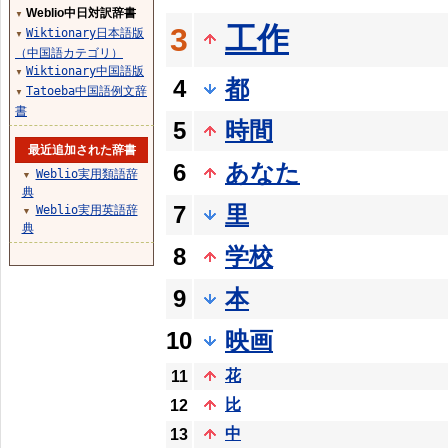
Weblio中日対訳辞書
▼
工作
3
Wiktionary日本語版
▼
（中国語カテゴリ）
Wiktionary中国語版
▼
4
都
Tatoeba中国語例文辞
▼
書
5
時間
最近追加された辞書
6
あなた
Weblio実用類語辞
▼
典
7
里
Weblio実用英語辞
▼
典
8
学校
9
本
10
映画
花
11
比
12
中
13