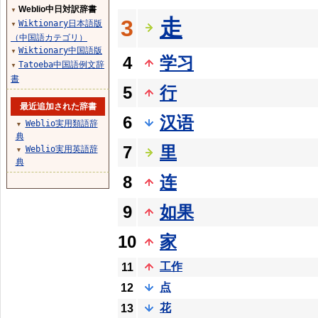
Weblio中日対訳辞書
▼
走
3
Wiktionary日本語版
▼
（中国語カテゴリ）
Wiktionary中国語版
▼
4
学习
Tatoeba中国語例文辞
▼
書
5
行
最近追加された辞書
6
汉语
Weblio実用類語辞
▼
典
7
里
Weblio実用英語辞
▼
典
8
连
9
如果
10
家
工作
11
点
12
花
13