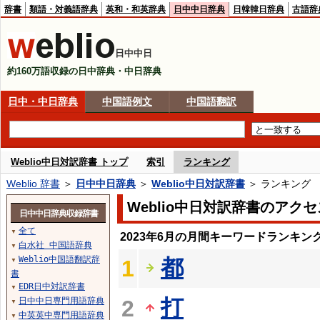
辞書
類語・対義語辞典
英和・和英辞典
日中中日辞典
日韓韓日辞典
古語辞
日中中日
約160万語収録の日中辞典・中日辞典
日中・中日辞典
中国語例文
中国語翻訳
Weblio中日対訳辞書 トップ
索引
ランキング
Weblio 辞書
＞
日中中日辞典
＞
Weblio中日対訳辞書
＞ ランキング
Weblio中日対訳辞書のアク
日中中日辞典収録辞書
全て
▼
2023年6月の月間キーワードランキン
白水社 中国語辞典
▼
Weblio中国語翻訳辞
都
1
▼
書
EDR日中対訳辞書
▼
打
日中中日専門用語辞典
2
▼
中英英中専門用語辞典
▼