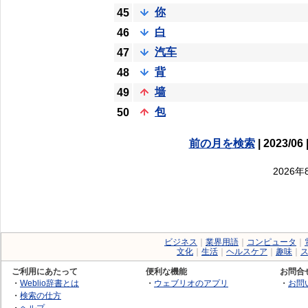
你
45
白
46
汽车
47
背
48
墙
49
包
50
前の月を検索
| 2023/06 
2026
ビジネス
｜
業界用語
｜
コンピュータ
｜
文化
｜
生活
｜
ヘルスケア
｜
趣味
｜
ご利用にあたって
便利な機能
お問合
・
Weblio辞書とは
・
ウェブリオのアプリ
・
お問
・
検索の仕方
・
ヘルプ