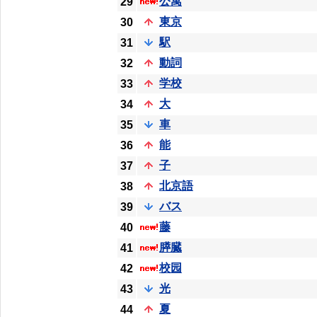
公寓
29
東京
30
駅
31
動詞
32
学校
33
大
34
車
35
能
36
子
37
北京語
38
バス
39
藤
40
膵臓
41
校园
42
光
43
夏
44