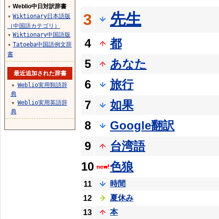
Weblio中日対訳辞書
▼
先生
3
Wiktionary日本語版
▼
（中国語カテゴリ）
Wiktionary中国語版
▼
4
都
Tatoeba中国語例文辞
▼
書
5
あなた
最近追加された辞書
6
旅行
Weblio実用類語辞
▼
典
7
如果
Weblio実用英語辞
▼
典
8
Google翻訳
9
台湾語
10
色狼
時間
11
夏休み
12
本
13