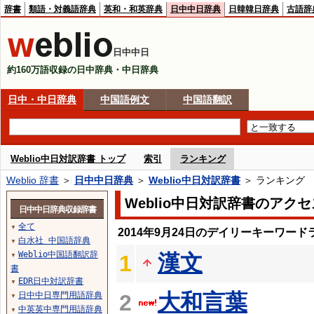
辞書
類語・対義語辞典
英和・和英辞典
日中中日辞典
日韓韓日辞典
古語辞
日中中日
約160万語収録の日中辞典・中日辞典
日中・中日辞典
中国語例文
中国語翻訳
Weblio中日対訳辞書 トップ
索引
ランキング
Weblio 辞書
＞
日中中日辞典
＞
Weblio中日対訳辞書
＞ ランキング
Weblio中日対訳辞書のアク
日中中日辞典収録辞書
全て
▼
2014年9月24日のデイリーキーワード
白水社 中国語辞典
▼
Weblio中国語翻訳辞
漢文
1
▼
書
EDR日中対訳辞書
▼
大和言葉
日中中日専門用語辞典
2
▼
中英英中専門用語辞典
▼