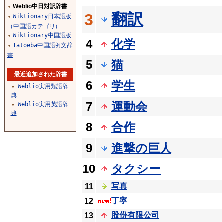
Weblio中日対訳辞書
▼
翻訳
3
Wiktionary日本語版
▼
（中国語カテゴリ）
Wiktionary中国語版
▼
4
化学
Tatoeba中国語例文辞
▼
書
5
猫
最近追加された辞書
6
学生
Weblio実用類語辞
▼
典
7
運動会
Weblio実用英語辞
▼
典
8
合作
9
進撃の巨人
10
タクシー
写真
11
丁寧
12
股份有限公司
13