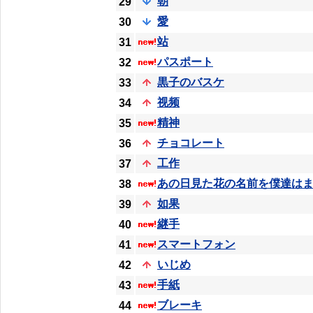
朝
29
愛
30
站
31
パスポート
32
黒子のバスケ
33
视频
34
精神
35
チョコレート
36
工作
37
あの日見た花の名前を僕達は
38
如果
39
継手
40
スマートフォン
41
いじめ
42
手紙
43
ブレーキ
44