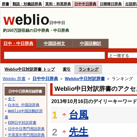
辞書
類語・対義語辞典
英和・和英辞典
日中中日辞典
日韓韓日辞典
古語辞
日中中日
約160万語収録の日中辞典・中日辞典
日中・中日辞典
中国語例文
中国語翻訳
Weblio中日対訳辞書 トップ
索引
ランキング
Weblio 辞書
＞
日中中日辞典
＞
Weblio中日対訳辞書
＞ ランキング
Weblio中日対訳辞書のアク
日中中日辞典収録辞書
全て
▼
2013年10月16日のデイリーキーワー
白水社 中国語辞典
▼
Weblio中国語翻訳辞
台風
1
▼
書
EDR日中対訳辞書
▼
先生
日中中日専門用語辞典
2
▼
中英英中専門用語辞典
▼