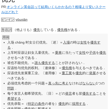
PR:
オンライン英会話って結局いくらかかるの？相場より安いスクー
ルはどれ？
yōuxiān
ピンイン
形容詞
（他よりも）
優先
している，
優先権
がある．
用例
入场 chǎng 时女士们优先。〔述〕＝
入場
の時は
女性
を
優先す
る
．
上车时应该让妇女儿童优先。＝
乗車
に当たって
女性
や
子供
を
優先
させるべきである．
谁也不能优先。＝
誰も
優先する
ことが許されない．
应该给与优先的权利。〔連体修〕＝
優先権
を与えるべきである．
应该优先发展重工业。〔連用修〕＝
重工業
を
優先
的に
発展
させる
べきである．
必须优先考虑的一个问题＝
真っ先に
考え
なければ
ならない
1つの
問題
．
每个发言人都希望优先。〔目〕＝どの
発言
者も皆
優先する
ことを
希望する
．
优先录取＝（
特定の
条件
の者を）
優先
的に
採用する
．
优先照顾＝
優先
的に
配慮する
．