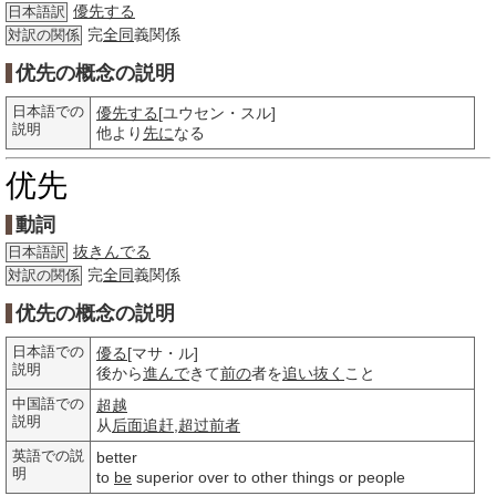
優先する
日本語訳
完
全同
義関係
対訳の関係
优先の概念の説明
日本語での
優先する
[ユウセン・スル]
説明
他より
先に
なる
优先
動詞
抜きんでる
日本語訳
完
全同
義関係
対訳の関係
优先の概念の説明
日本語での
優る
[マサ・ル]
説明
後から
進んで
きて
前の
者を
追い抜く
こと
中国語での
超越
説明
从
后面
追赶
,
超过
前者
英語での説
better
明
to
be
superior over to other things or people