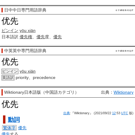
日中中日専門用語辞典
优先
ピンイン
yōu xiān
日本語訳
優先権
、
優先
度、
優先
中英英中専門用語辞典
优先
yōu xiān
ピンイン
priority、precedence
英語訳
Wiktionary日本語版（中国語カテゴリ）
出典：
Wiktionary
优先
出典
:『Wiktionary』 (2021/09/22
12
:53
UTC
版)
動詞
繁体字
優先
優先
する