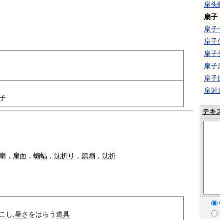
扇头
扇子
扇子
扇子
扇子
扇子
扇子
扇射
子
テキ
扇，
扇面
，
蝙蝠
，
沈折り
，
鎮扇
，
沈折
こし,
暑さ
をはらう
道具