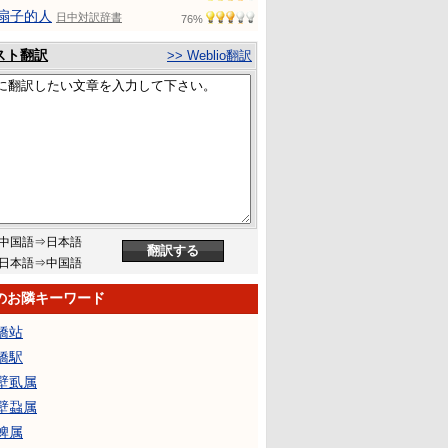
扇子的人
日中対訳辞書
76%
スト翻訳
>> Weblio翻訳
中国語⇒日本語
日本語⇒中国語
のお隣キーワード
橋站
橋駅
壁虱属
壁蝨属
蜱属