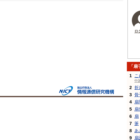
ロ
「扇
1
こ
中
2
折
3
骨
4
扇
5
扇
6
扇
7
箑
8
あ
9
扇