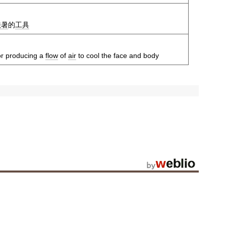
祛暑
的
工具
or producing a
flow
of
air
to cool the face and body