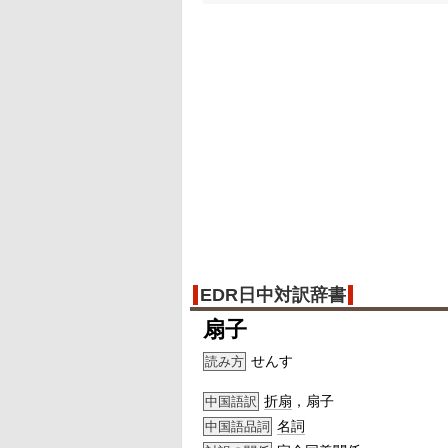
EDR日中対訳辞書
扇子
せんす
読み方
折扇
，扇子
中国語訳
名詞
中国語品詞