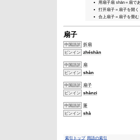
用扇子扇 shān＝扇で
打开扇子＝扇子を開く
合上扇子＝扇子を畳む
扇子
折扇
中国語訳
zhéshàn
ピンイン
扇
中国語訳
shàn
ピンイン
扇子
中国語訳
shànzi
ピンイン
箑
中国語訳
shà
ピンイン
索引トップ
用語の索引