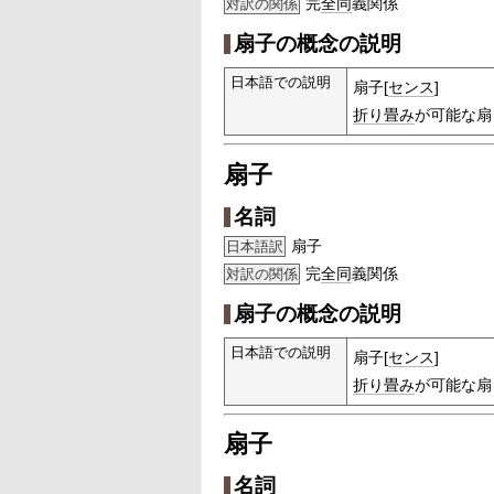
完
全同
義関係
対訳の関係
扇子の概念の説明
日本語での説明
扇子[
センス
]
折り畳み
が可能な扇
扇子
名詞
扇子
日本語訳
完
全同
義関係
対訳の関係
扇子の概念の説明
日本語での説明
扇子[
センス
]
折り畳み
が可能な扇
扇子
名詞