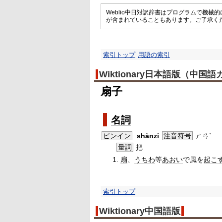
Weblio中日対訳辞書はプログラムで機
が含まれていることもあります。ご了承く
索引トップ
用語の索引
Wiktionary日本語版（中国
扇子
名詞
ピンイン
shànzi
注音符号
ㄕㄢˋ
量詞
把
扇
、
うちわ
等
あおい
で風を
起こ
索引トップ
Wiktionary中国語版