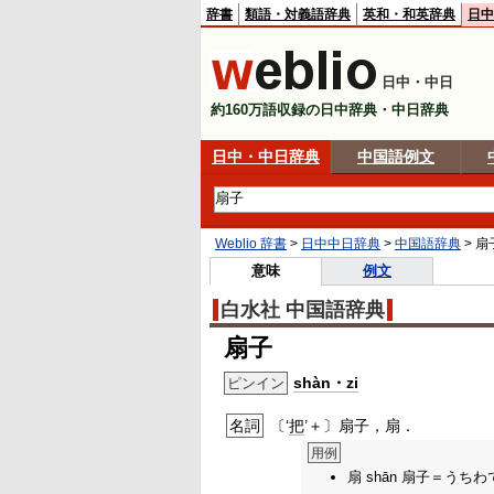
辞書
類語・対義語辞典
英和・和英辞典
日中
日中・中日
約160万語収録の日中辞典・中日辞典
日中・中日辞典
中国語例文
Weblio 辞書
>
日中中日辞典
>
中国語辞典
>
扇
意味
例文
白水社 中国語辞典
扇子
shàn・zi
ピンイン
名詞
〔‘
把
’＋〕扇子，扇．
用例
扇 shān 扇子＝うち