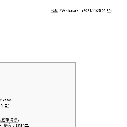
出典
:『Wiktionary』 (2024/11/25 05:
39
)
e-tsy
nn
zr
代標準漢語
)
拼音
：
shànzi