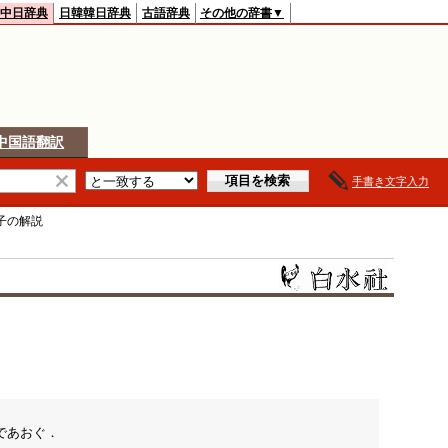
中日辞典
日韓韓日辞典
古語辞典
その他の辞書▼
中国語翻訳
手書き文字入力
子
の解説
わであおぐ．