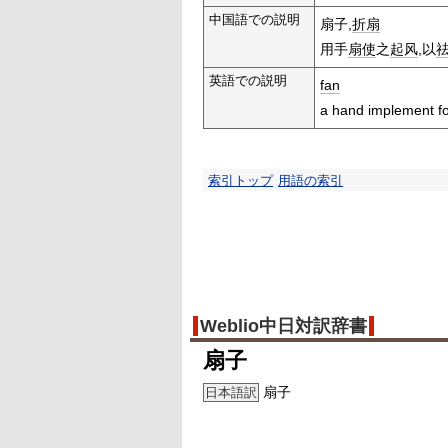
中国語での説明
扇子,
折扇
用手
扇使
之
起风
,以
英語での説明
fan
a hand implement f
索引トップ
用語の索引
Weblio中日対訳辞書
扇子
扇子
日本語訳