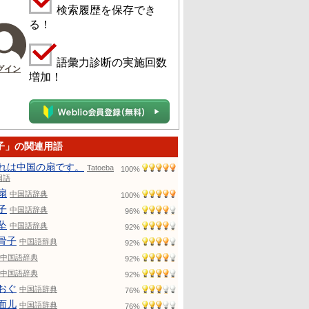
検索履歴を保存でき
る！
語彙力診断の実施回数
グイン
増加！
子」の関連用語
れは中国の扇です。
Tatoeba
100%
国語
扇
中国語辞典
100%
子
中国語辞典
96%
坠
中国語辞典
92%
骨子
中国語辞典
92%
中国語辞典
92%
中国語辞典
92%
おぐ
中国語辞典
76%
面儿
中国語辞典
76%