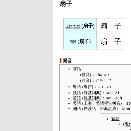
扇子
扇
子
(
扇子
)
正體
/
繁體
扇
子
(
扇子
)
簡體
発音
官話
(
拼音
)
：
shànzi
(
注音
)
：
ㄕㄢˋ ˙ㄗ
粵語
(粵拼)
：
sin
zi
贛語
(
維基詞典
)
：
sen
zi
晉語
(
維基詞典
)
：
san zeh
吳語
(
上海
，
吳語
學堂
拼音
)
：
so
湘語
(長沙話，
維基詞典
)
：
she
官話
(
現