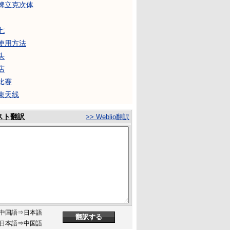
蜱立克次体
七
使用方法
头
店
比赛
束天线
スト翻訳
>> Weblio翻訳
中国語⇒日本語
日本語⇒中国語