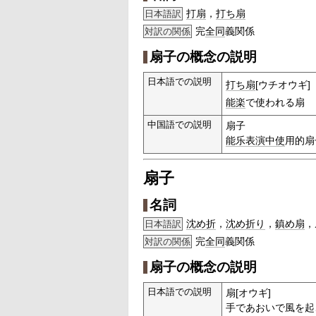
打扇
，
打ち扇
日本語訳
完
全同
義関係
対訳の関係
扇子の概念の説明
日本語での説明
打ち扇
[ウチオウギ]
能楽
で使われる扇
中国語での説明
扇子
能乐
表演
中使
用的扇
扇子
名詞
沈め折
，
沈め折り
，
鎮め扇
，
日本語訳
完
全同
義関係
対訳の関係
扇子の概念の説明
日本語での説明
扇[オウギ]
手であおいで風を起