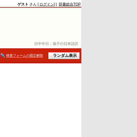
ゲスト
さん [
ログイン
] |
辞書総合TOP
日中中日：
扇子の日本語訳
検索フォームの固定解除