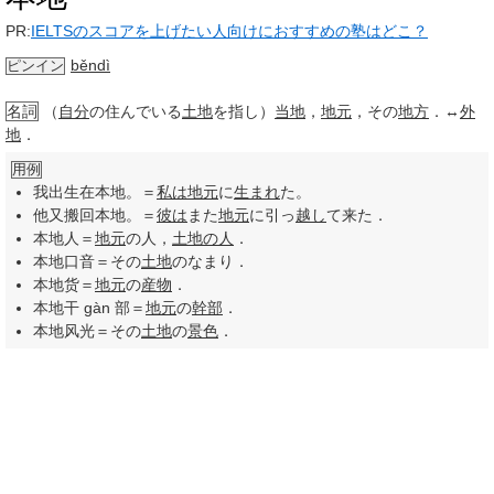
PR:
IELTSのスコアを上げたい人向けにおすすめの塾はどこ？
běndì
ピンイン
名詞
（
自分
の住んでいる
土地
を指し）
当地
，
地元
，その
地方
．↔
外
地
．
用例
我出生在本地。＝
私は
地元
に
生まれ
た。
他又搬回本地。＝
彼は
また
地元
に引っ
越し
て来た．
本地人＝
地元
の人，
土地の人
．
本地口音＝その
土地
のなまり．
本地货＝
地元
の
産物
．
本地干 gàn 部＝
地元
の
幹部
．
本地风光＝その
土地
の
景色
．