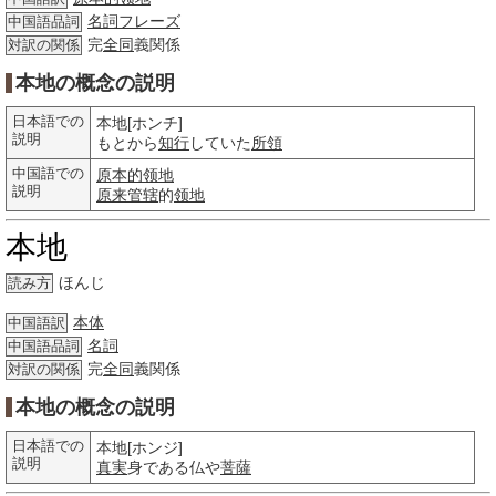
名詞
フレーズ
中国語品詞
完
全同
義関係
対訳の関係
本地の概念の説明
日本語での
本地[ホンチ]
説明
もとから
知行
していた
所領
中国語での
原本的领地
説明
原来
管辖
的
领地
本地
ほんじ
読み方
本体
中国語訳
名詞
中国語品詞
完
全同
義関係
対訳の関係
本地の概念の説明
日本語での
本地[ホンジ]
説明
真実
身である仏や
菩薩