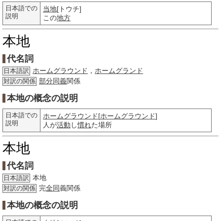
日本語での
当地
[トウチ]
説明
この
地方
本地
代名詞
ホームグラウンド
，
ホームグランド
日本語訳
部分
同義
関係
対訳の関係
本地の概念の説明
日本語での
ホームグラウンド
[
ホームグラウンド
]
説明
人が
活動
し
慣れ
た場所
本地
代名詞
本地
日本語訳
完
全同
義関係
対訳の関係
本地の概念の説明