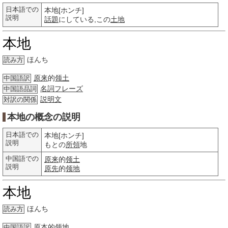
日本語での
本地[ホンチ]
説明
話題
にしている,この
土地
本地
ほんち
読み方
原来
的
领土
中国語訳
名詞
フレーズ
中国語品詞
説明文
対訳の関係
本地の概念の説明
日本語での
本地[ホンチ]
説明
もとの
所領
地
中国語での
原来
的
领土
説明
原先
的
领地
本地
ほんち
読み方
原本的领地
中国語訳