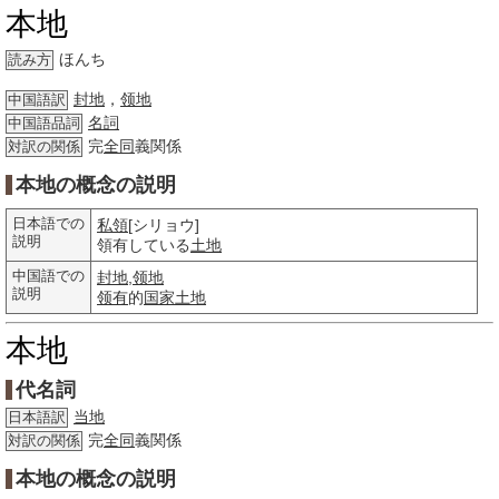
本地
ほんち
読み方
封地
，
领地
中国語訳
名詞
中国語品詞
完
全同
義関係
対訳の関係
本地の概念の説明
日本語での
私領
[シリョウ]
説明
領有している
土地
中国語での
封地
,
领地
説明
领有
的
国家
土地
本地
代名詞
当地
日本語訳
完
全同
義関係
対訳の関係
本地の概念の説明