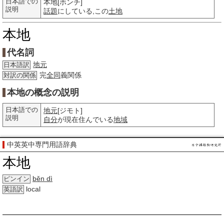
日本語での
本地[ホンチ]
説明
話題
にしている,この
土地
本地
代名詞
地元
日本語訳
完
全同
義関係
対訳の関係
本地の概念の説明
日本語での
地元
[ジモト]
説明
自分
が現在住んでいる
地域
中英英中専門用語辞典
本地
běn dì
ピンイン
local
英語訳