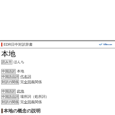
EDR日中対訳辞書
本地
ほんち
読み方
本地
中国語訳
代名詞
中国語品詞
完
全同
義関係
対訳の関係
此地
中国語訳
場所詞（処所詞）
中国語品詞
完
全同
義関係
対訳の関係
本地の概念の説明