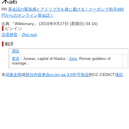
朱諾
PR:
英会話の緊張感とアドリブ力を身に着ける！クーポンで初月480
円からのオンライン英会話！
出典:『Wiktionary』 (2015年9月27日 (星期日) 04:16)
ピンイン
汉语拼音
：
Zhū nuò
翻譯
譯語
英语
：Juneau, capital of Alaska；
Juno
, Roman goddess of
marriage；
本
词条
全部
或
部分
内容
来自
cc-by-sa-3.0
许可
协议
的CC-CEDICT
项目
。