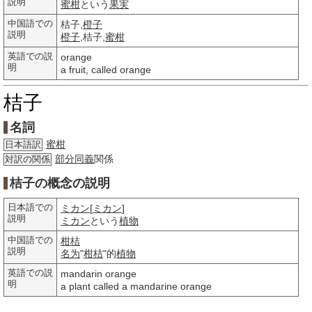
説明
蜜柑
という
果実
中国語での
桔子,
橙子
説明
橙子
,桔子,
蜜柑
英語での説
orange
明
a fruit, called orange
桔子
名詞
蜜柑
日本語訳
部分
同義
関係
対訳の関係
桔子の概念の説明
日本語での
ミカン
[
ミカン
]
説明
ミカン
という
植物
中国語での
柑桔
説明
名为
"
柑桔
"的
植物
英語での説
mandarin orange
明
a plant called a mandarine orange