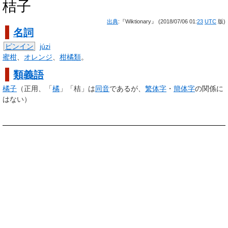
桔子
出典
:『Wiktionary』 (2018/07/06 01:
23
UTC
版)
名詞
ピンイン
júzi
蜜柑
、
オレンジ
、
柑橘類
。
類義語
橘子
（正用、「
橘
」「桔」は
同音
であるが、
繁体字
・
簡体字
の関係に
はない）