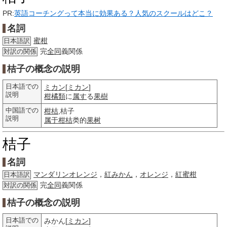
PR:
英語コーチングって本当に効果ある？人気のスクールはどこ？
名詞
蜜柑
日本語訳
完
全同
義関係
対訳の関係
桔子の概念の説明
日本語での
ミカン
[
ミカン
]
説明
柑橘類
に
属す
る
果樹
中国語での
柑桔
,桔子
説明
属于
柑桔
类的
果树
桔子
名詞
マンダリンオレンジ
，
紅みかん
，
オレンジ
，
紅蜜柑
日本語訳
完
全同
義関係
対訳の関係
桔子の概念の説明
日本語での
みかん[
ミカン
]