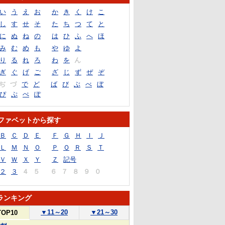
い
う
え
お
か
き
く
け
こ
し
す
せ
そ
た
ち
つ
て
と
に
ぬ
ね
の
は
ひ
ふ
へ
ほ
み
む
め
も
や
ゆ
よ
り
る
れ
ろ
わ
を
ん
ぎ
ぐ
げ
ご
ざ
じ
ず
ぜ
ぞ
ぢ
づ
で
ど
ば
び
ぶ
べ
ぼ
ぴ
ぷ
ぺ
ぽ
ファベットから探す
Ｂ
Ｃ
Ｄ
Ｅ
Ｆ
Ｇ
Ｈ
Ｉ
Ｊ
Ｌ
Ｍ
Ｎ
Ｏ
Ｐ
Ｑ
Ｒ
Ｓ
Ｔ
Ｖ
Ｗ
Ｘ
Ｙ
Ｚ
記号
２
３
４
５
６
７
８
９
０
ランキング
▼
11～20
▼
21～30
TOP10