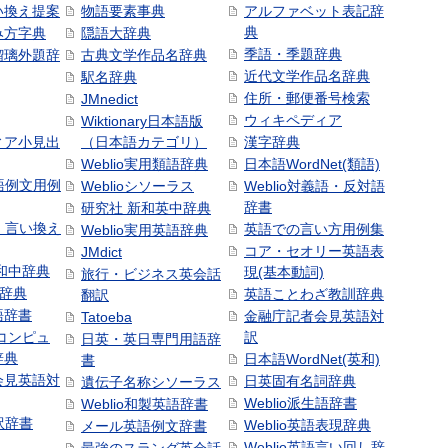
い換え提案
物語要素事典
アルファベット表記辞
典
み方字典
隠語大辞典
季語・季題辞典
瑠璃外題辞
古典文学作品名辞典
近代文学作品名辞典
駅名辞典
住所・郵便番号検索
JMnedict
ウィキペディア
Wiktionary日本語版
ィア小見出
（日本語カテゴリ）
漢字辞典
Weblio実用類語辞典
日本語WordNet(類語)
本語例文用例
Weblioシソーラス
Weblio対義語・反対語
辞書
研究社 新和英中辞典
語・言い換え
英語での言い方用例集
Weblio実用英語辞典
コア・セオリー英語表
JMdict
和中辞典
現(基本動詞)
旅行・ビジネス英会話
和辞典
英語ことわざ教訓辞典
翻訳
語辞書
金融庁記者会見英語対
Tatoeba
コンピュ
訳
日英・英日専門用語辞
辞典
日本語WordNet(英和)
書
会見英語対
日英固有名詞辞典
遺伝子名称シソーラス
Weblio派生語辞書
Weblio和製英語辞書
訳辞書
Weblio英語表現辞典
メール英語例文辞書
Weblio英語言い回し辞