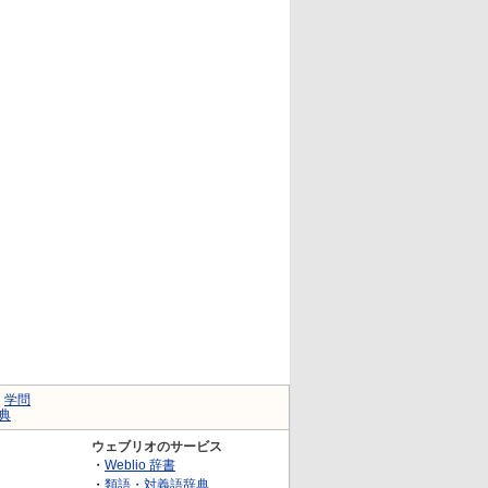
｜
学問
典
ウェブリオのサービス
・
Weblio 辞書
・
類語・対義語辞典