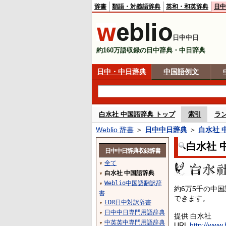
辞書
類語・対義語辞典
英和・和英辞典
日中
日中中日
約160万語収録の日中辞典・中日辞典
日中・中日辞典
中国語例文
白水社 中国語辞典 トップ
索引
ラ
Weblio 辞書
＞
日中中日辞典
＞
白水社 
白水社 
日中中日辞典収録辞書
全て
▼
白水社 中国語辞典
▼
Weblio中国語翻訳辞
▼
約6万5千の中
書
できます。
EDR日中対訳辞書
▼
日中中日専門用語辞典
▼
提供 白水社
中英英中専門用語辞典
▼
URL
http://www.