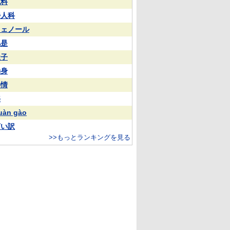
試料
婦人科
フェノール
凡是
屋子
动身
热情
樂
uàn gào
言い訳
>>もっとランキングを見る