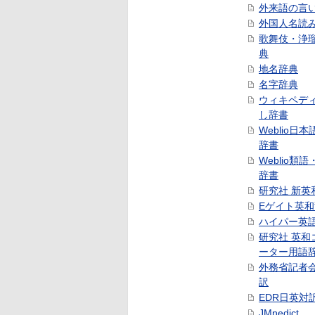
外来語の言
外国人名読
歌舞伎・浄
典
地名辞典
名字辞典
ウィキペデ
し辞書
Weblio日
辞書
Weblio類
辞書
研究社 新英
Eゲイト英
ハイパー英
研究社 英和
ーター用語
外務省記者
訳
EDR日英対
JMnedict