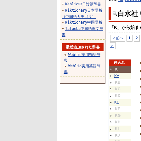
Weblio中日対訳辞書
▼
Wiktionary日本語版
▼
白水社
（中国語カテゴリ）
Wiktionary中国語版
▼
「K」から始ま
Tatoeba中国語例文辞
▼
書
＜前へ
1
2
＞
最近追加された辞書
Weblio実用類語辞
▼
典
絞込み
Weblio実用英語辞
▼
K
典
KA
KB
KC
KD
KE
KF
KG
KH
KI
KJ