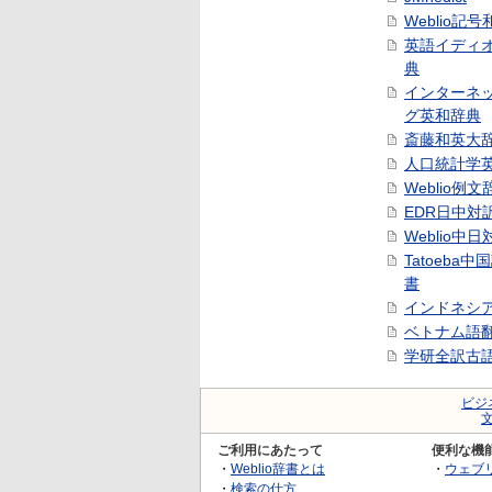
Weblio記
英語イディ
典
インターネ
グ英和辞典
斎藤和英大
人口統計学
Weblio例文
EDR日中対
Weblio中
Tatoeba
書
インドネシ
ベトナム語
学研全訳古
ビジ
ご利用にあたって
便利な機
・
Weblio辞書とは
・
ウェブ
・
検索の仕方