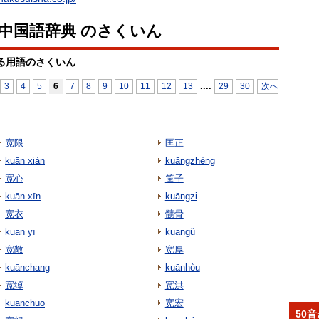
 中国語辞典 のさくいん
る用語のさくいん
...
.
3
4
5
6
7
8
9
10
11
12
13
29
30
次へ
宽限
匡正
kuān xiàn
kuāngzhèng
宽心
筐子
kuān xīn
kuāngzi
宽衣
髋骨
kuān yī
kuāngǔ
宽敞
宽厚
kuānchang
kuānhòu
宽绰
宽洪
kuānchuo
宽宏
50