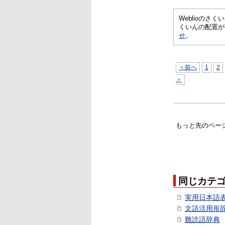
Weblioの
くいんの配置が
せ
。
＜前へ
1
2
＞
もっと先のペー
同じカテ
実用日本語
文語活用形
難読語辞典