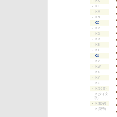
KK
KL
KM
KN
KO
KP
KQ
KR
KS
KT
KU
KV
KW
KX
KY
KZ
K(50音)
K(タイ文
字)
K(数字)
K(記号)