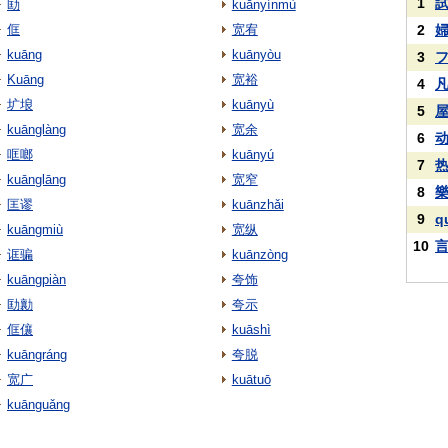
1
劻
kuānyínmù
㑌
宽宥
2
kuāng
kuānyòu
3
Kuāng
宽裕
4
圹埌
kuānyù
5
kuānglàng
宽余
6
哐啷
kuānyú
7
kuānglāng
宽窄
8
匡谬
kuānzhǎi
9
q
kuāngmiù
宽纵
10
诓骗
kuānzòng
kuāngpiàn
夸饰
劻勷
夸示
㑌儴
kuāshì
kuāngráng
夸脱
宽广
kuātuō
kuānguǎng