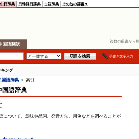
中日辞典
日韓韓日辞典
古語辞典
その他の辞書▼
複数の辞書から検
中国語翻訳
手書き文字入力
ンキング
中国語辞典
＞ 索引
中国語辞典
国語について、意味や品詞、発音方法、用例などを調べることが
hakusuisha.co.jp/