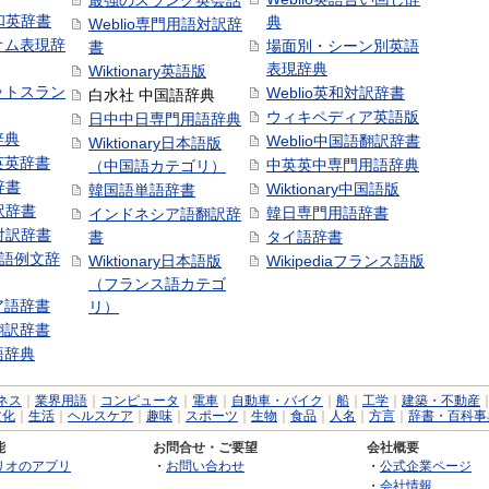
最強のスラング英会話
号和英辞書
典
Weblio専門用語対訳辞
オム表現辞
場面別・シーン別英語
書
表現辞典
Wiktionary英語版
ットスラン
Weblio英和対訳辞書
白水社 中国語辞典
ウィキペディア英語版
日中中日専門用語辞典
辞典
Weblio中国語翻訳辞書
Wiktionary日本語版
英英辞書
中英英中専門用語辞典
（中国語カテゴリ）
辞書
Wiktionary中国語版
韓国語単語辞書
訳辞書
韓日専門用語辞書
インドネシア語翻訳辞
日対訳辞書
書
タイ語辞書
中国語例文辞
Wiktionary日本語版
Wikipediaフランス語版
（フランス語カテゴ
ア語辞書
リ）
翻訳辞書
語辞典
ネス
｜
業界用語
｜
コンピュータ
｜
電車
｜
自動車・バイク
｜
船
｜
工学
｜
建築・不動産
文化
｜
生活
｜
ヘルスケア
｜
趣味
｜
スポーツ
｜
生物
｜
食品
｜
人名
｜
方言
｜
辞書・百科事
能
お問合せ・ご要望
会社概要
リオのアプリ
・
お問い合わせ
・
公式企業ページ
・
会社情報