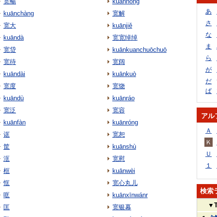
宽暢
kuānhóng
あ
kuānchàng
宽解
さ
宽大
kuānjiě
な
kuāndà
宽宽绰绰
ま
宽贷
kuānkuanchuōchuō
ら
宽待
宽阔
が
kuāndài
kuānkuò
だ
宽度
宽饶
ぱ
kuāndù
kuānráo
宽泛
宽容
アル
kuānfàn
kuānróng
Ａ
诓
宽恕
Ｋ
筐
kuānshù
Ｕ
洭
宽慰
１
框
kuānwèi
恇
宽心丸儿
検索
哐
kuānxīnwánr
▼
匡
宽银幕