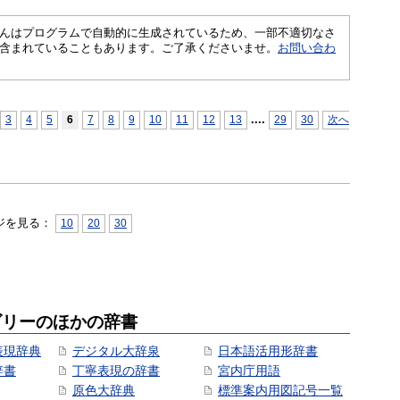
さくいんはプログラムで自動的に生成されているため、一部不適切なさ
含まれていることもあります。ご了承くださいませ。
お問い合わ
...
.
3
4
5
6
7
8
9
10
11
12
13
29
30
次へ
ジを見る：
10
20
30
ゴリーのほかの辞書
表現辞典
デジタル大辞泉
日本語活用形辞書
辞書
丁寧表現の辞書
宮内庁用語
原色大辞典
標準案内用図記号一覧