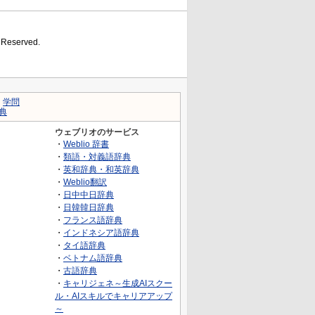
s Reserved.
｜
学問
典
ウェブリオのサービス
・
Weblio 辞書
・
類語・対義語辞典
・
英和辞典・和英辞典
・
Weblio翻訳
・
日中中日辞典
・
日韓韓日辞典
・
フランス語辞典
・
インドネシア語辞典
・
タイ語辞典
・
ベトナム語辞典
・
古語辞典
・
キャリジェネ～生成AIスクー
ル・AIスキルでキャリアアップ
～