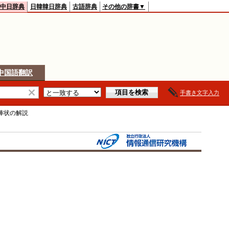
中日辞典
日韓韓日辞典
古語辞典
その他の辞書▼
中国語翻訳
手書き文字入力
棒状
の解説