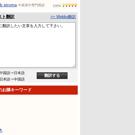
ub stroma
中英英中専門用語
100%
スト翻訳
>> Weblio翻訳
中国語⇒日本語
日本語⇒中国語
のお隣キーワード
き