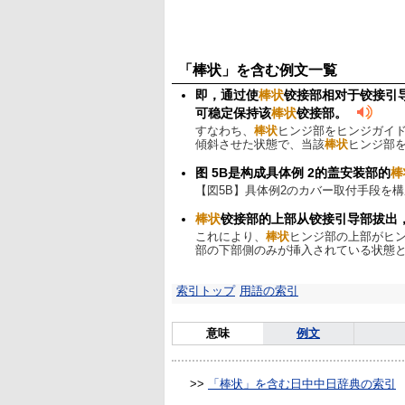
「棒状」を含む例文一覧
即，通过使
棒状
铰接部相对于铰接引
可稳定保持该
棒状
铰接部。
すなわち、
棒状
ヒンジ部をヒンジガイ
傾斜させた状態で、当該
棒状
ヒンジ部
图 5B是构成具体例 2的盖安装部的
棒
【図5B】具体例2のカバー取付手段を
棒状
铰接部的上部从铰接引导部拔出
これにより、
棒状
ヒンジ部の上部がヒ
部の下部側のみが挿入されている状態
索引トップ
用語の索引
意味
例文
>>
「棒状」を含む日中中日辞典の索引