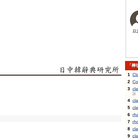
ロ
「棒
1
Cl
2
Co
3
cl
語
4
cl
5
cl
6
rh
7
rh
8
cla
9
cl