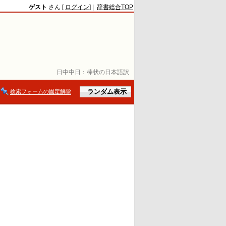
ゲスト
さん [
ログイン
] |
辞書総合TOP
日中中日：
棒状の日本語訳
検索フォームの固定解除