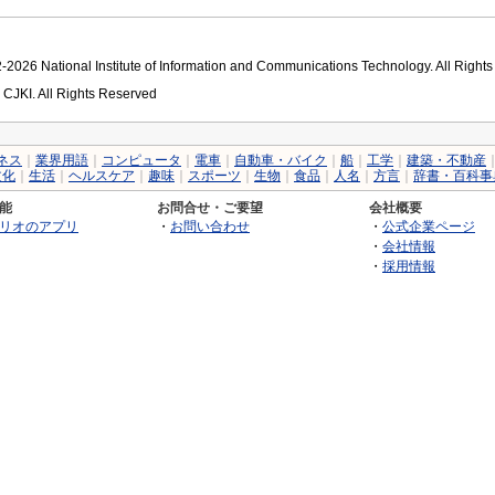
2026 National Institute of Information and Communications Technology. All Right
 CJKI. All Rights Reserved
ネス
｜
業界用語
｜
コンピュータ
｜
電車
｜
自動車・バイク
｜
船
｜
工学
｜
建築・不動産
文化
｜
生活
｜
ヘルスケア
｜
趣味
｜
スポーツ
｜
生物
｜
食品
｜
人名
｜
方言
｜
辞書・百科事
能
お問合せ・ご要望
会社概要
リオのアプリ
・
お問い合わせ
・
公式企業ページ
・
会社情報
・
採用情報