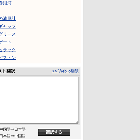
巻銀河
の油量計
ギャップ
グリース
ゲート
セラック
ピストン
スト翻訳
>> Weblio翻訳
中国語⇒日本語
日本語⇒中国語