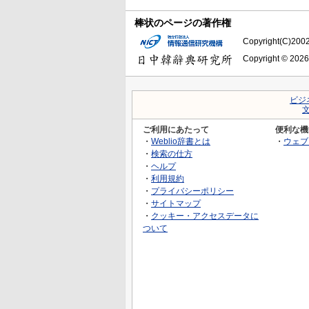
棒状のページの著作権
Copyright(C)2002-
Copyright © 2026
ビジ
ご利用にあたって
便利な機
・
Weblio辞書とは
・
ウェブ
・
検索の仕方
・
ヘルプ
・
利用規約
・
プライバシーポリシー
・
サイトマップ
・
クッキー・アクセスデータに
ついて