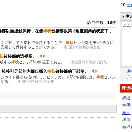
10
cl
テキ
該当件数 :
18
件
导部以面接触保持，在使
棒状
铰接部以第 2角度倾斜的状态下，
ド部に対して面接触で保持することで、
棒状
ヒンジ部を第2の角度に
を安定して保持することができる。
- 中国語 特許翻訳例文集
状
铰接部的透视图。
構成する
棒状
ヒンジ部の斜視図である。
- 中国語 特許翻訳例文集
，铰接引导部的内部仅插入
棒状
铰接部的下部侧。
ンジガイド部から抜け出し、ヒンジガイド部の内部には、
棒状
ヒンジ
となる。
- 中国語 特許翻訳例文集
棒状
棒槌
棒毛
棒冰
棒浮
棒浮