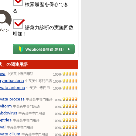
検索履歴を保存でき
る！
語彙力診断の実施回数
グイン
増加！
状」の関連用語
ava
中英英中専門用語
100%
rynebacteria
中英英中専門用語
100%
avate antenna
中英英中専門用
100%
avate process
中英英中専門用語
100%
aviform
中英英中専門用語
100%
abdovirus
中英英中専門用語
100%
optries
中英英中専門用語
100%
val
中英英中専門用語
100%
avate cilium
中英英中専門用語
100%