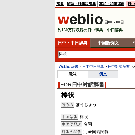
辞書
類語・対義語辞典
英和・和英辞典
日中
日中・中日
約160万語収録の日中辞典・中日辞典
日中・中日辞典
中国語例文
Weblio 辞書
>
日中中日辞典
>
日中対訳辞書
>
意味
例文
EDR日中対訳辞書
棒状
ぼうじょう
読み方
棒状
中国語訳
名詞
中国語品詞
完
全同
義関係
対訳の関係