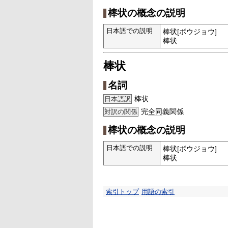
棒状の概念の説明
日本語での説明
棒状[ボウジョウ]
棒状
棒状
名詞
棒状
日本語訳
完
全同
義関係
対訳の関係
棒状の概念の説明
日本語での説明
棒状[ボウジョウ]
棒状
索引トップ
用語の索引