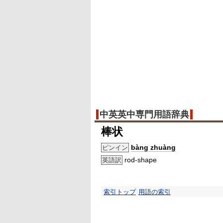
中英英中専門用語辞典
棒状
bàng zhuàng
ピンイン
rod-shape
英語訳
索引トップ
用語の索引