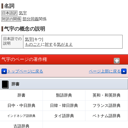
名詞
気宇
日本語訳
部分
同義
関係
対訳の関係
气宇の概念の説明
日本語での
気宇
[キウ]
説明
ものごと
に
対す
る
気がまえ
气宇のページの著作権
トップページに戻る
ページ上部に戻る
辞書
辞書
類語辞典
英和・和英辞典
日中・中日辞典
日韓・韓日辞典
フランス語辞典
タイ語辞典
ベトナム語辞典
インドネシア語辞典
古語辞典