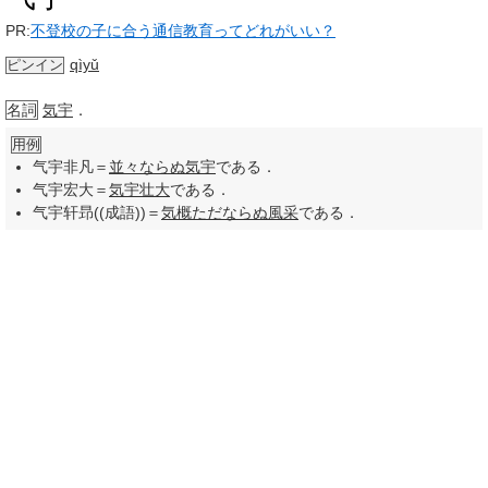
PR:
不登校の子に合う通信教育ってどれがいい？
qìyǔ
ピンイン
名詞
気宇
．
用例
气宇非凡＝
並々ならぬ
気宇
である．
气宇宏大＝
気宇
壮大
である．
气宇轩昻((成語))＝
気概
ただならぬ
風采
である．