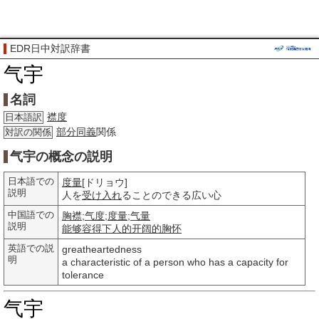
EDR日中対訳辞書
气宇
名詞
襟度
日本語訳
部分
同義
関係
対訳の関係
气宇の概念の説明
日本語での
度量
[ドリョウ]
説明
人を
受け入れ
ることのできる広い心
中国語での
胸襟
;
气度
;
度量
;
气量
説明
能够
容得下
人的
开阔的
胸怀
英語での説
greatheartedness
明
a characteristic of a person who has a capacity for
tolerance
气宇