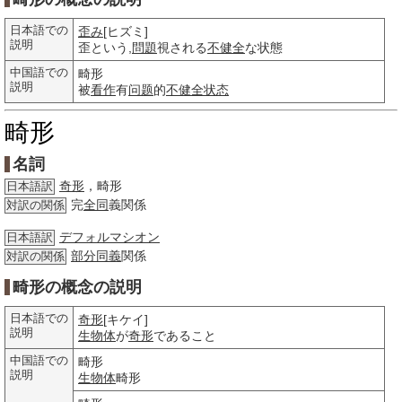
日本語での
歪み
[ヒズミ]
説明
歪という,
問題
視される
不健全
な状態
中国語での
畸形
説明
被
看作
有
问题
的
不健全
状态
畸形
名詞
奇形
，畸形
日本語訳
完
全同
義関係
対訳の関係
デフォルマシオン
日本語訳
部分
同義
関係
対訳の関係
畸形の概念の説明
日本語での
奇形
[キケイ]
説明
生物体
が
奇形
であること
中国語での
畸形
説明
生物体
畸形