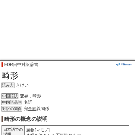
EDR日中対訳辞書
畸形
きけい
読み方
变异
，畸形
中国語訳
名詞
中国語品詞
完
全同
義関係
対訳の関係
畸形の概念の説明
日本語での
魔物
[マモノ]
説明