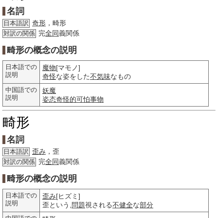
名詞
奇形
，畸形
日本語訳
完
全同
義関係
対訳の関係
畸形の概念の説明
日本語での
魔物
[マモノ]
説明
奇怪
な姿をした
不気味
なもの
中国語での
妖魔
説明
姿态
奇怪的
可怕
事物
畸形
名詞
歪み
，歪
日本語訳
完
全同
義関係
対訳の関係
畸形の概念の説明
日本語での
歪み
[ヒズミ]
説明
歪という,
問題
視される
不健全
な
部分