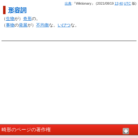
出典
:『Wiktionary』 (2021/08/19
13
:
40
UTC
版)
形容詞
（
生物
が）
奇形
の。
（
事物
の
発展
が）
不均衡
な。
いびつ
な。
畸形のページの著作権