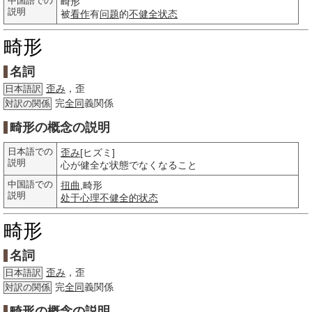
中国語での
畸形
説明
被
看作
有
问题
的
不健全
状态
畸形
名詞
歪み
，歪
日本語訳
完
全同
義関係
対訳の関係
畸形の概念の説明
日本語での
歪み
[ヒズミ]
説明
心が健全な状態でなくなること
中国語での
扭曲
,畸形
説明
处于
心理
不健全的
状态
畸形
名詞
歪み
，歪
日本語訳
完
全同
義関係
対訳の関係
畸形の概念の説明