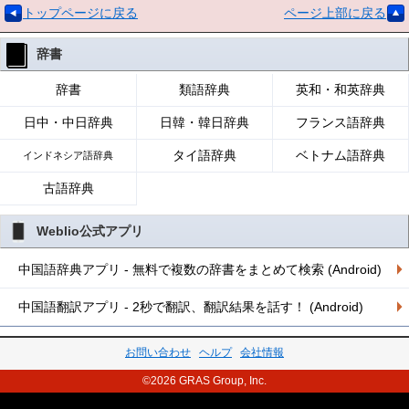
トップページに戻る
ページ上部に戻る
辞書
辞書
類語辞典
英和・和英辞典
日中・中日辞典
日韓・韓日辞典
フランス語辞典
タイ語辞典
ベトナム語辞典
インドネシア語辞典
古語辞典
Weblio公式アプリ
中国語辞典アプリ - 無料で複数の辞書をまとめて検索 (Android)
中国語翻訳アプリ - 2秒で翻訳、翻訳結果を話す！ (Android)
お問い合わせ
ヘルプ
会社情報
©2026 GRAS Group, Inc.