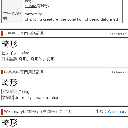
畸形
生物体
有畸形
英語での説
deformity
明
of a living creature, the condition of being deformed
日中中日専門用語辞典
畸形
ピンイン
jī xíng
日本語訳
奇形
、
奇形
体、
変形
中英英中専門用語辞典
畸形
jī xíng
ピンイン
deformity、malformation
英語訳
Wiktionary日本語版（中国語カテゴリ）
出典：
Wiktionary
畸形