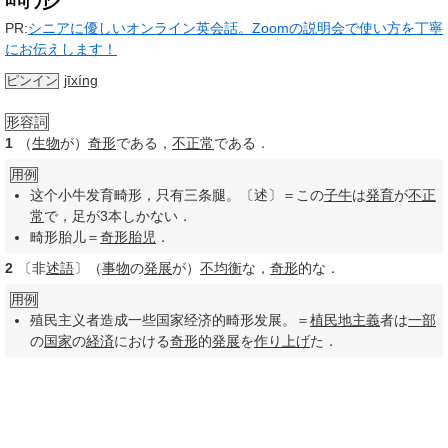
PR:
シニアに優しいオンライン英会話。Zoomの説明会で使い方を丁寧
にお伝えします！
jīxíng
ピンイン
形容詞
1
（
生物
が）
奇形
である，
不正常
である．
用例
这个小牛发育畸形，只有三条腿。〔述〕＝この
子牛
は
発育
が
不正
常
で，足が3本しかない．
畸形胎儿＝
奇形
胎児
．
2
〔非
述語
〕（
事物
の
発展
が）
不均衡
な，
奇形
的な．
用例
殖民主义者造成一些国家经济的畸形发展。＝
植民地主義
者は
一部
の
国家
の
経済
における
奇形
的
発展
を
作り
上げ
た．