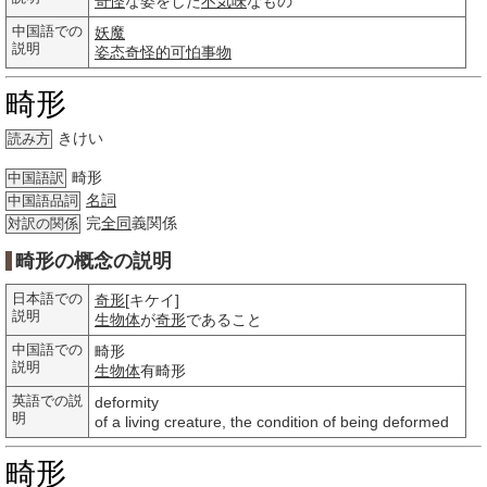
奇怪
な姿をした
不気味
なもの
中国語での
妖魔
説明
姿态
奇怪的
可怕
事物
畸形
きけい
読み方
畸形
中国語訳
名詞
中国語品詞
完
全同
義関係
対訳の関係
畸形の概念の説明
日本語での
奇形
[キケイ]
説明
生物体
が
奇形
であること
中国語での
畸形
説明
生物体
有畸形
英語での説
deformity
明
of a living creature, the condition of being deformed
畸形