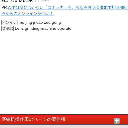
PR:
AIでは身につかない「コミュ力」を。今なら説明会参加で初月480
円からのオンライン英会話！
mó jìng
jī
cāo zuò
gōng
ピンイン
Lens grinding-machine operator
英語訳
磨镜机操作工のページの著作権