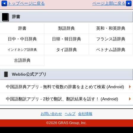
トップページに戻る
ページ上部に戻る
辞書
辞書
類語辞典
英和・和英辞典
日中・中日辞典
日韓・韓日辞典
フランス語辞典
タイ語辞典
ベトナム語辞典
インドネシア語辞典
古語辞典
Weblio公式アプリ
中国語辞典アプリ - 無料で複数の辞書をまとめて検索 (Android)
中国語翻訳アプリ - 2秒で翻訳、翻訳結果を話す！ (Android)
お問い合わせ
ヘルプ
会社情報
©2026 GRAS Group, Inc.