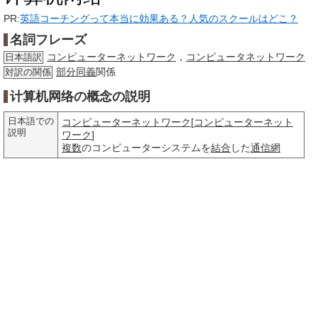
PR:
英語コーチングって本当に効果ある？人気のスクールはどこ？
名詞フレーズ
コンピューターネットワーク
，
コンピュータネットワーク
日本語訳
部分
同義
関係
対訳の関係
计算机网络の概念の説明
日本語での
コンピューターネットワーク
[
コンピューターネット
説明
ワーク
]
複数
のコンピューターシステムを
結合
した
通信網