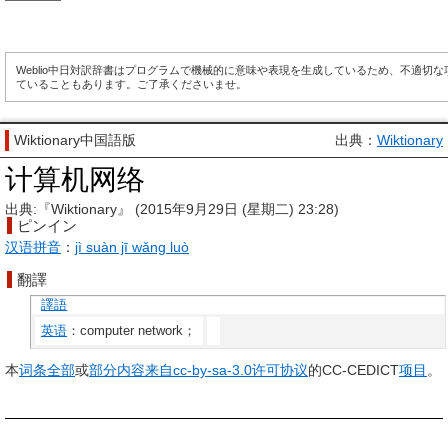
Weblio中日対訳辞書はプログラムで機械的に意味や表現を生成しているため、不適切
ていることもあります。ご了承くださいませ。
Wiktionary中国語版
出典：
Wiktionary
计算机网络
出典:『Wiktionary』 (2015年9月29日 (星期二) 23:28)
ピンイン
汉语拼音
：
jì suàn jī wǎng luò
翻譯
譯語
英语
：computer network；
本
词条
全部
或
部分
内容
来自
cc-by-sa-3.0
许可
协议
的CC-CEDICT
项目
。