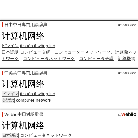
日中中日専門用語辞典
计算机网络
ピンイン
jì suàn jī wǎng luò
日本語訳
コンピュータ
網、
コンピューターネットワーク
、
計算機
ネッ
トワーク
、
コンピュータネットワーク
、
コンピュータ
会議
、
計算機
網
中英英中専門用語辞典
计算机网络
jì suàn jī wǎng luò
ピンイン
computer network
英語訳
Weblio中日対訳辞書
计算机网络
コンピュータネットワーク
日本語訳