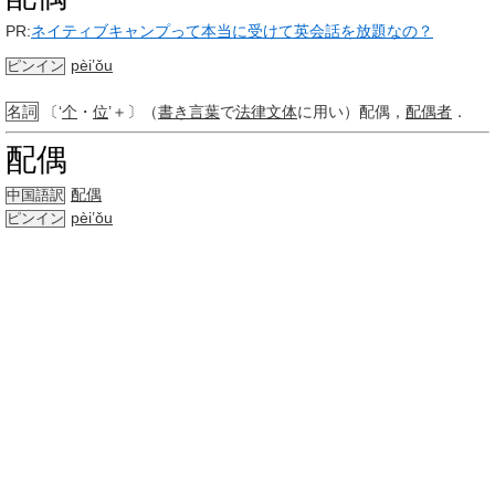
PR:
ネイティブキャンプって本当に受けて英会話を放題なの？
pèi’ǒu
ピンイン
名詞
〔‘
个
・
位
’＋〕（
書き言葉
で
法律
文体
に用い）配偶，
配偶者
．
配偶
配偶
中国語訳
pèi’ǒu
ピンイン