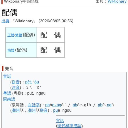
Wiktionary中国語版
出典：
Wiktionary
配偶
出典
:『Wiktionary』 (2026/03/05 00:56)
配
偶
(
配偶
)
正體
/
繁體
配
偶
(
配偶
)
簡體
発音
官話
(
拼音
)
：
pèi
'
ǒu
(
注音
)
：
ㄆㄟˋ ㄡˇ
粵語
(粵拼)
：
pui ngau
閩南語
(泉漳話，
白話字
)
：
ph
ò
e-ng
ó͘
/
ph
òe-gió
/
ph
è-
ng
ó͘
(
潮州
話，
潮州
話
拼音
)
：
pu
ê ngou
官話
(
現代標準漢語
)