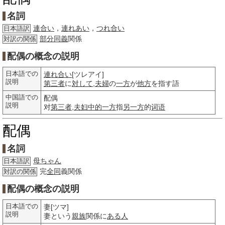
名詞
連合い
，
連れあい
，
つれ合い
日本語訳
部分
同義
関係
対訳の関係
配偶の概念の説明
日本語での
連れ合い
[ツレアイ]
説明
第三者
に
対して
,
夫婦
の
一方
が
他方
を指す語
中国語での
配偶
説明
对
第三者
,
夫妇
中的
一方
指
另一方
的
词语
配偶
名詞
母ちゃん
日本語訳
完
全同
義関係
対訳の関係
配偶の概念の説明
日本語での
妻[ツマ]
説明
妻という
親族
関係に
ある人