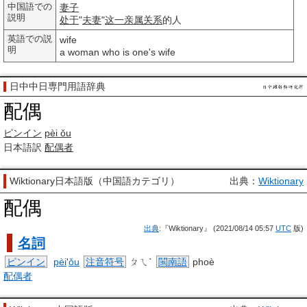
中国語での
妻子
説明
处于
"
夫妻
"
这一
亲属关系
的人
英語での説
wife
明
a woman who is one's wife
日中中日専門用語辞典
配偶
ピンイン
pèi ǒu
日本語訳
配偶者
Wiktionary日本語版（中国語カテゴリ）
出典：
Wiktionary
配偶
出典
:『Wiktionary』 (2021/08/14 05:57
UTC
版)
名詞
ピンイン
pèi
'
ǒu
注音符号
ㄆㄟˋ
閩南語
phoè
配偶者