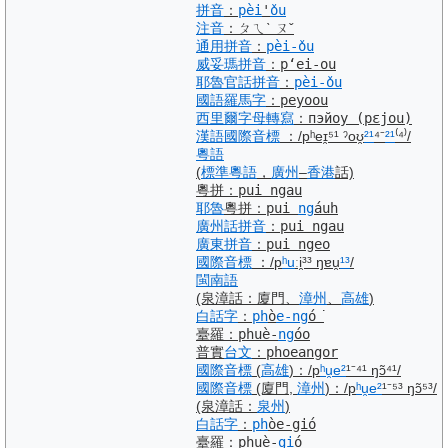
拼音
：
pèi
'
ǒu
注音
：
ㄆㄟˋ ㄡˇ
通用拼音
：
pèi-ǒu
威妥瑪拼音
：
pʻei-ou
耶魯
官話
拼音
：
pèi-ǒu
國語羅馬字
：
peyoou
西里爾字母
轉寫
：
пэйоу
(pɛjou)
漢語
國際音標
：
/pʰeɪ̯⁵¹ ˀoʊ̯
²¹
⁴⁻
²¹
⁽⁴⁾/
粵語
(
標準
粵語
，
廣州
–
香港
話)
粵拼
：
pui ngau
耶魯
粵拼
：
pui
ng
áuh
廣州話
拼音
：
pui ngau
廣東
拼音
：
pui ngeo
國際音標
：
/p
ʰu
ːi̯³³ ŋɐu̯
¹³
/
閩南語
(泉漳話：廈門、
漳州
、
高雄
)
白話字
：
ph
ò
e-ng
ó͘
臺羅
：
phuè-
ng
óo
普實
台文
：
phoeangor
國際音標
(
高雄
)
：
/p
ʰu
e²
¹⁻⁴¹ ŋɔ̃⁴¹/
國際音標
(廈門,
漳州
)
：
/p
ʰu
e²
¹⁻⁵³ ŋɔ̃⁵³/
(泉漳話：
泉州
)
白話字
：
ph
òe-gió
臺羅
：
phuè-
gi
ó