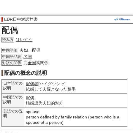
EDR日中対訳辞書
配偶
はいぐう
読み方
夫妇
，配偶
中国語訳
名詞
中国語品詞
完
全同
義関係
対訳の関係
配偶の概念の説明
日本語での
配偶者
[ハイグウシャ]
説明
結婚
して
夫婦
となった
相手
中国語での
配偶
説明
结婚
成为夫妇
的
对方
英語での説
spouse
明
person defined by family relation (person who
is a
spouse of a person)