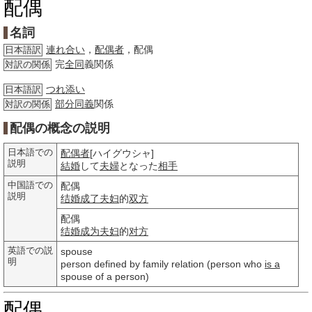
配偶
名詞
連れ合い
，
配偶者
，配偶
日本語訳
完
全同
義関係
対訳の関係
つれ添い
日本語訳
部分
同義
関係
対訳の関係
配偶の概念の説明
日本語での
配偶者
[ハイグウシャ]
説明
結婚
して
夫婦
となった
相手
中国語での
配偶
説明
结婚
成了
夫妇
的
双方
配偶
结婚
成为夫妇
的
对方
英語での説
spouse
明
person defined by family relation (person who
is a
spouse of a person)
配偶