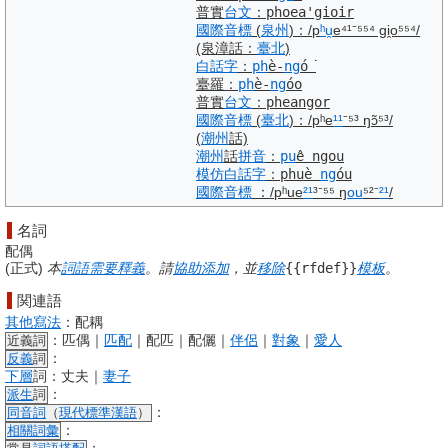
普實
台文
：
phoea'gioir
國際音標
(
泉州
)
：
/p
ʰu
̯e⁴¹⁻⁵⁵⁴ ɡi̯o⁵⁵⁴/
(泉漳話：
臺北
)
白話字
：
ph
è-
ng
ó͘
臺羅
：
ph
è-
ng
óo
普實
台文
：
pheangor
國際音標
(
臺北
)
：
/pʰe
¹¹
⁻⁵³ ŋɔ̃⁵³/
(
潮州
話)
潮州
話
拼音
：
pu
ê ngou
模仿
白話字
：
phuè
ng
óu
國際音標
：
/pʰue
²¹
³⁻⁵⁵ ŋ
ou
⁵²⁻
²¹
/
名詞
配偶
(
正式
)
本
詞語
需要
釋義
。請
協助
添加
，並
移除
{{rfdef}}
模板
。
関連語
其他
寫法
：配耦
：匹偶｜
匹配
｜配匹｜配儷｜
伴侶
｜
對象
｜
愛人
近義詞
：
反義
詞
下層
詞：丈夫｜
妻子
：
派生
詞
：
同音詞
（
現代標準漢語
）
：
相關詞彙