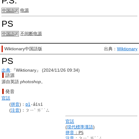
P.S.
电源
中国語
訳
PS
不间断电源
中国語
訳
Wiktionary中国語版
出典：
Wiktionary
PS
出典
:『Wiktionary』 (2024/11/26 09:34)
語源
源自
英語
p
hoto
s
hop
。
発音
官話
(
拼音
)
：
pì
-áisi
(
注音
)
：
ㄆㄧˋ ㄞˊ ˙ㄙ
官話
(
現代標準漢語
)
拼音
：
PS
注音
：
ㄆㄧˋ ㄞˊ ˙ㄙ