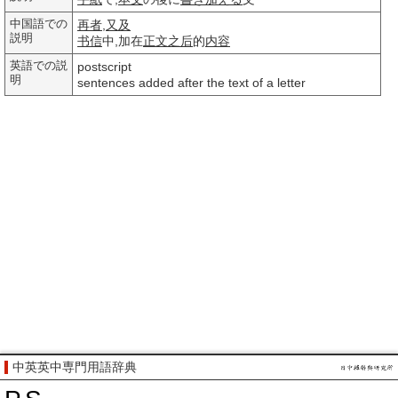
中国語での
再者
,
又及
説明
书信
中,加在
正文
之后
的
内容
英語での説
postscript
明
sentences added after the text of a letter
中英英中専門用語辞典