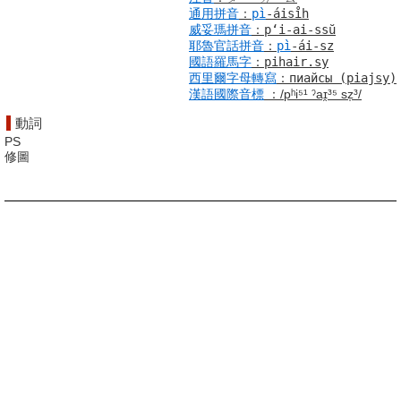
通用拼音
：
pì
-áisi̊h
威妥瑪拼音
：
pʻi-ai-ssŭ
耶魯
官話
拼音
：
pì
-ái-sz
國語羅馬字
：
pihair.sy
西里爾字母
轉寫
：
пиайсы
(piajsy)
漢語
國際音標
：
/pʰi⁵¹ ˀaɪ̯³⁵ sz̩³/
動詞
PS
修圖