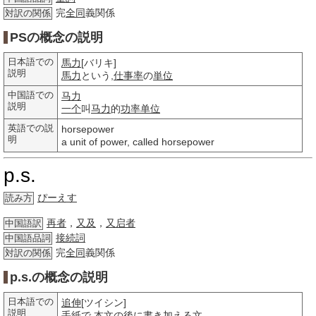
完
全同
義関係
対訳の関係
PSの概念の説明
日本語での
馬力
[バリキ]
説明
馬力
という,
仕事率
の
単位
中国語での
马力
説明
一个
叫
马力
的
功率
单位
英語での説
horsepower
明
a unit of power, called horsepower
p.s.
ぴーえす
読み方
再者
，
又及
，
又启者
中国語訳
接続詞
中国語品詞
完
全同
義関係
対訳の関係
p.s.の概念の説明
日本語での
追伸
[ツイシン]
説明
手紙
で,
本文
の後に
書き加える
文