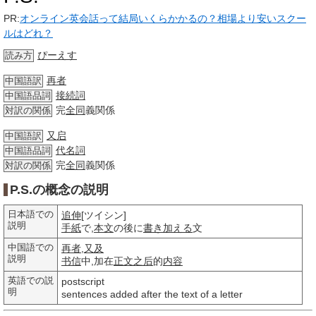
PR:
オンライン英会話って結局いくらかかるの？相場より安いスクー
ルはどれ？
ぴーえす
読み方
再者
中国語訳
接続詞
中国語品詞
完
全同
義関係
対訳の関係
又启
中国語訳
代名詞
中国語品詞
完
全同
義関係
対訳の関係
P.S.の概念の説明
日本語での
追伸
[ツイシン]
説明
手紙
で,
本文
の後に
書き加える
文
中国語での
再者
,
又及
説明
书信
中,加在
正文
之后
的
内容
英語での説
postscript
明
sentences added after the text of a letter