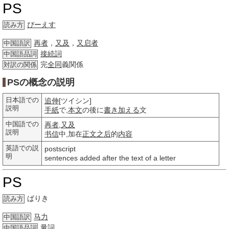
PS
ぴーえす
読み方
再者
，
又及
，
又启者
中国語訳
接続詞
中国語品詞
完
全同
義関係
対訳の関係
PSの概念の説明
日本語での
追伸
[ツイシン]
説明
手紙
で,
本文
の後に
書き加える
文
中国語での
再者
,
又及
説明
书信
中,加在
正文
之后
的
内容
英語での説
postscript
明
sentences added after the text of a letter
PS
ばりき
読み方
马力
中国語訳
量詞
中国語品詞