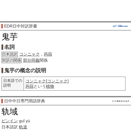
EDR日中対訳辞書
鬼芋
名詞
コンニャク
，
蒟蒻
日本語訳
部分
同義
関係
対訳の関係
鬼芋の概念の説明
日本語での
コンニャク
[
コンニャク
]
説明
蒟蒻
という
植物
日中中日専門用語辞典
轨域
ピンイン
guǐ yù
日本語訳
軌道