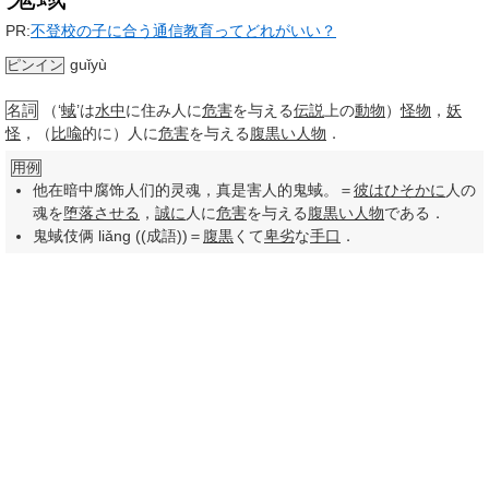
PR:
不登校の子に合う通信教育ってどれがいい？
guǐyù
ピンイン
名詞
（‘
蜮
’は
水中
に住み人に
危害
を与える
伝説
上の
動物
）
怪物
，
妖
怪
，（
比喩
的に）人に
危害
を与える
腹黒い
人物
．
用例
他在暗中腐饰人们的灵魂，真是害人的鬼蜮。＝
彼は
ひそかに
人の
魂を
堕落させる
，
誠に
人に
危害
を与える
腹黒い
人物
である．
鬼蜮伎俩 liǎng ((成語))＝
腹黒
くて
卑劣
な
手口
．