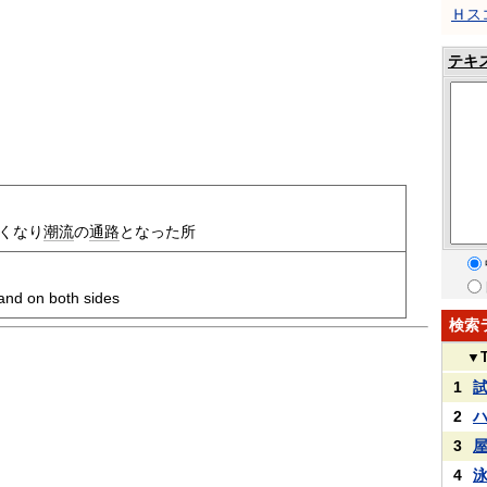
Ｈス
テキ
くなり
潮流
の
通路
となった所
and on both sides
検索
▼
1
2
3
4