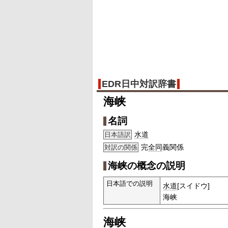
EDR日中対訳辞書
海峡
名詞
水道
日本語訳
完
全同
義関係
対訳の関係
海峡の概念の説明
日本語での説明
水道
[スイドウ]
海峡
海峡