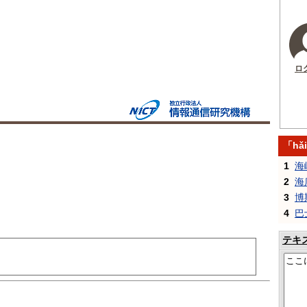
ロ
「hǎ
1
海
2
海
3
博
4
巴
テキ