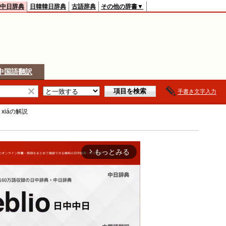
中日辞典
日韓韓日辞典
古語辞典
その他の辞書▼
中国語翻訳
手書き文字入力
 xiá
の解説
もっとみる
arrow_forward_ios