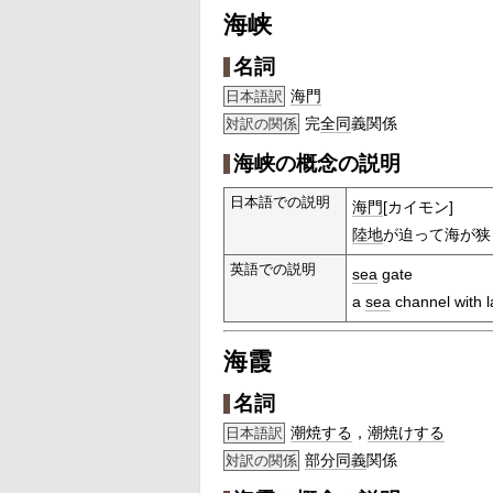
海峡
名詞
海門
日本語訳
完
全同
義関係
対訳の関係
海峡の概念の説明
日本語での説明
海門
[カイモン]
陸地
が迫って海が狭
英語での説明
sea
gate
a
sea
channel with l
海霞
名詞
潮焼する
，
潮焼けする
日本語訳
部分
同義
関係
対訳の関係