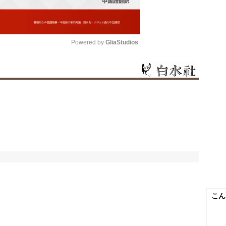
Powered by 
GliaStudios
Mute
こん