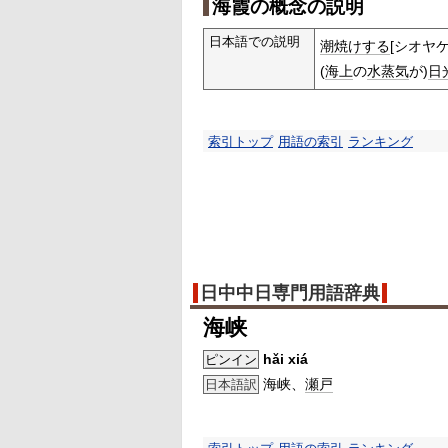
海霞の概念の説明
日本語での説明
潮焼けする
[シオヤ
(
海上
の
水蒸気
が)
日
索引トップ
用語の索引
ランキング
日中中日専門用語辞典
海峡
hǎi xiá
ピンイン
海峡、
瀬戸
日本語訳