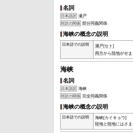
名詞
瀬戸
日本語訳
部分
同義
関係
対訳の関係
海峡の概念の説明
日本語での説明
瀬戸
[
セト
]
両方
から
陸地
がせ
ま
海峡
名詞
海峡
日本語訳
完
全同
義関係
対訳の関係
海峡の概念の説明
日本語での説明
海峡[カイキョウ]
陸地
と
陸地
にはさま