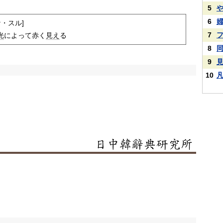
5
6
ケ・スル]
7
光
によって赤く
見え
る
8
9
10