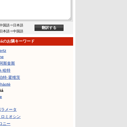
中国語⇒日本語
日本語⇒中国語
 xiáのお隣キーワード
ertz
ne
·阿斯奎斯
·A·哈特
罗伯特·霍维茨
hàotè
iá
e
パラメータ
メロミオシン
ロニー