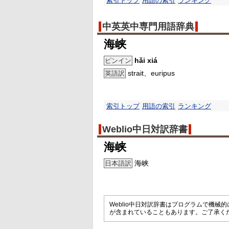
索引トップ
用語の索引
ランキング
中英英中専門用語辞典
海峡
hǎi xiá
ピンイン
strait、euripus
英語訳
索引トップ
用語の索引
ランキング
Weblio中日対訳辞書
海峡
海峡
日本語訳
Weblio中日対訳辞書はプログラムで機
が含まれていることもあります。ご了承く