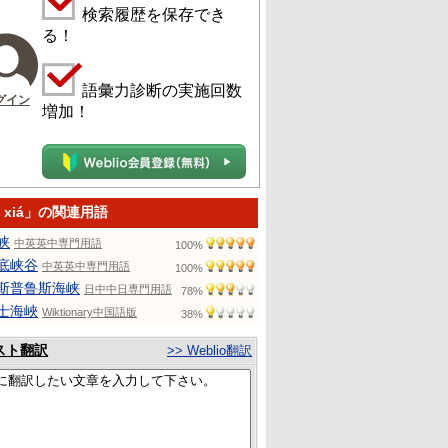
検索履歴を保存でき
る！
語彙力診断の実施回数
グイン
増加！
i xiá」の関連用語
峡
中英英中専門用語
100%
底峡谷
中英英中専門用語
100%
斯普鲁斯海峡
日中中日専門用語
78%
士海峽
Wiktionary中国語版
38%
スト翻訳
>> Weblio翻訳