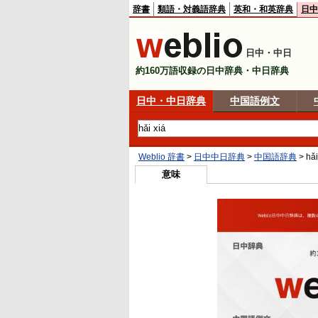
辞書
類語・対義語辞典
英和・和英辞典
日中
日中・中日
約160万語収録の日中辞典・中日辞典
日中・中日辞典
中国語例文
Weblio 辞書
>
日中中日辞典
>
中国語辞典
>
hǎi
意味