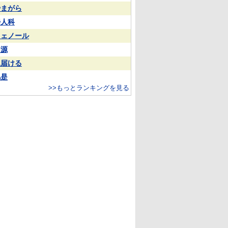
やまがら
婦人科
フェノール
同源
見届ける
凡是
>>もっとランキングを見る