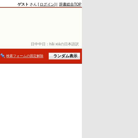
ゲスト
さん [
ログイン
] |
辞書総合TOP
日中中日：
hǎi xiáの日本語訳
検索フォームの固定解除