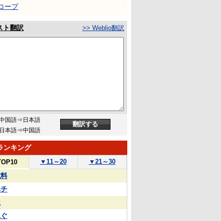
コープ
スト翻訳
>> Weblio翻訳
中国語⇒日本語
日本語⇒中国語
ランキング
▼
11～20
▼
21～30
TOP10
試料
ハチ
屋
泳ぐ