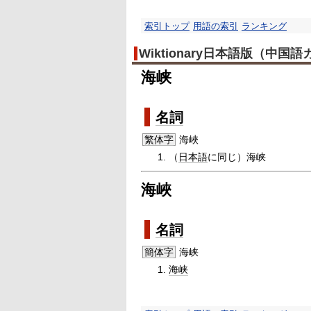
索引トップ
用語の索引
ランキング
Wiktionary日本語版（中国
海峡
名詞
繁体字
海峽
（
日本語
に同じ）海峡
海峽
名詞
簡体字
海峡
海峡