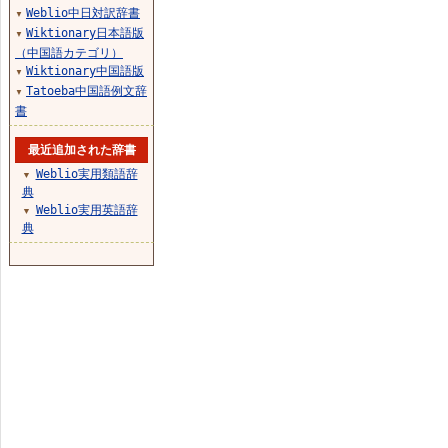
Weblio中日対訳辞書
▼
Wiktionary日本語版
▼
（中国語カテゴリ）
Wiktionary中国語版
▼
Tatoeba中国語例文辞
▼
書
最近追加された辞書
Weblio実用類語辞
▼
典
Weblio実用英語辞
▼
典