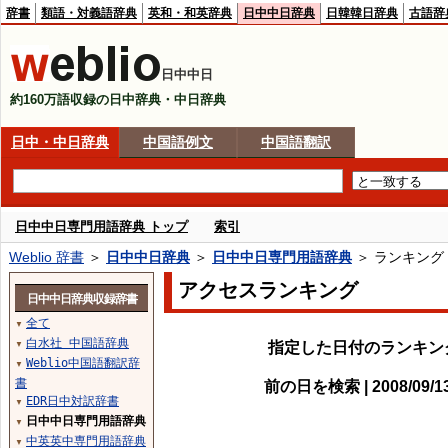
辞書
類語・対義語辞典
英和・和英辞典
日中中日辞典
日韓韓日辞典
古語辞
日中中日
約160万語収録の日中辞典・中日辞典
日中・中日辞典
中国語例文
中国語翻訳
日中中日専門用語辞典 トップ
索引
Weblio 辞書
＞
日中中日辞典
＞
日中中日専門用語辞典
＞ ランキング
アクセスランキング
日中中日辞典収録辞書
全て
▼
白水社 中国語辞典
指定した日付のランキン
▼
Weblio中国語翻訳辞
▼
書
前の日を検索 | 2008/09/
EDR日中対訳辞書
▼
日中中日専門用語辞典
▼
中英英中専門用語辞典
▼