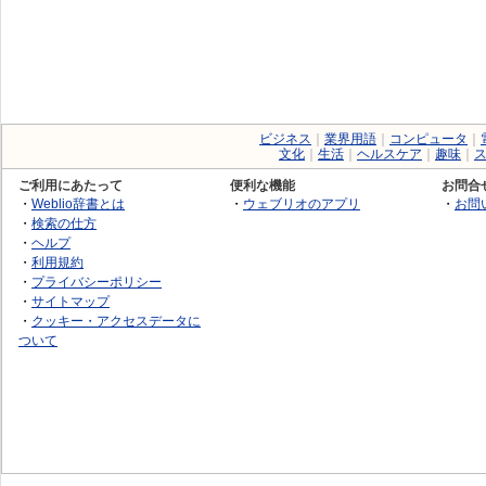
ビジネス
｜
業界用語
｜
コンピュータ
｜
文化
｜
生活
｜
ヘルスケア
｜
趣味
｜
ご利用にあたって
便利な機能
お問合
・
Weblio辞書とは
・
ウェブリオのアプリ
・
お問
・
検索の仕方
・
ヘルプ
・
利用規約
・
プライバシーポリシー
・
サイトマップ
・
クッキー・アクセスデータに
ついて