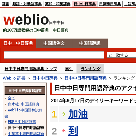
辞書
類語・対義語辞典
英和・和英辞典
日中中日辞典
日韓韓日辞典
古語辞
日中中日
約160万語収録の日中辞典・中日辞典
日中・中日辞典
中国語例文
中国語翻訳
日中中日専門用語辞典 トップ
索引
ランキング
Weblio 辞書
＞
日中中日辞典
＞
日中中日専門用語辞典
＞ ランキング
日中中日専門用語辞典のアク
日中中日辞典収録辞書
全て
▼
2014年9月17日のデイリーキーワード
白水社 中国語辞典
▼
Weblio中国語翻訳辞
加油
1
▼
書
EDR日中対訳辞書
▼
到
日中中日専門用語辞典
2
▼
中英英中専門用語辞典
▼