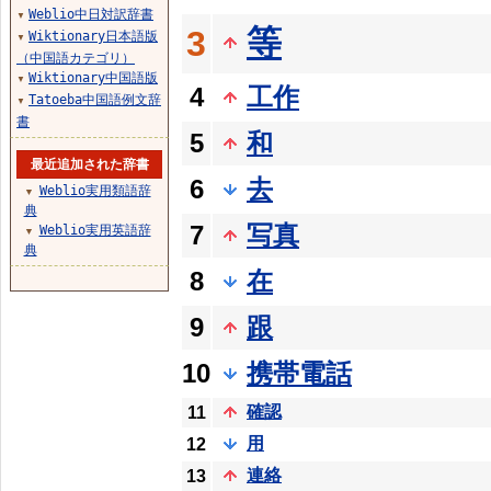
Weblio中日対訳辞書
▼
等
3
Wiktionary日本語版
▼
（中国語カテゴリ）
Wiktionary中国語版
▼
4
工作
Tatoeba中国語例文辞
▼
書
5
和
最近追加された辞書
6
去
Weblio実用類語辞
▼
典
7
写真
Weblio実用英語辞
▼
典
8
在
9
跟
10
携帯電話
確認
11
用
12
連絡
13