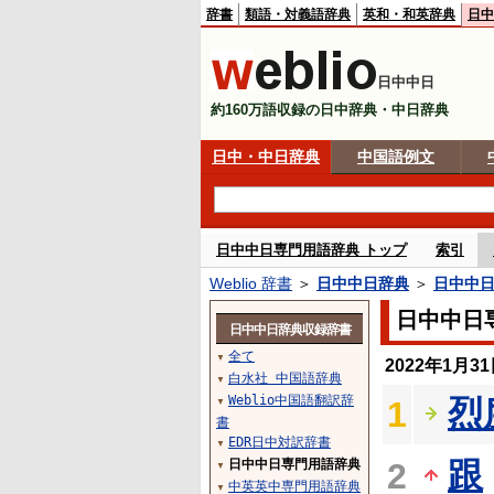
辞書
類語・対義語辞典
英和・和英辞典
日中
日中中日
約160万語収録の日中辞典・中日辞典
日中・中日辞典
中国語例文
日中中日専門用語辞典 トップ
索引
Weblio 辞書
＞
日中中日辞典
＞
日中中
日中中日
日中中日辞典収録辞書
全て
▼
2022年1月
白水社 中国語辞典
▼
Weblio中国語翻訳辞
烈
1
▼
書
EDR日中対訳辞書
▼
跟
日中中日専門用語辞典
2
▼
中英英中専門用語辞典
▼