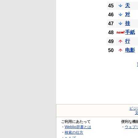
天
45
对
46
挂
47
手紙
48
行
49
电影
50
ビジ
ご利用にあたって
便利な機
・
Weblio辞書とは
・
ウェブ
・
検索の仕方
・
ヘルプ