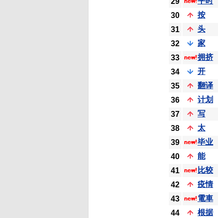
平时
29
按
30
头
31
家
32
拥挤
33
开
34
翻译
35
计划
36
写
37
太
38
毕业
39
能
40
比较
41
疫情
42
電車
43
根据
44