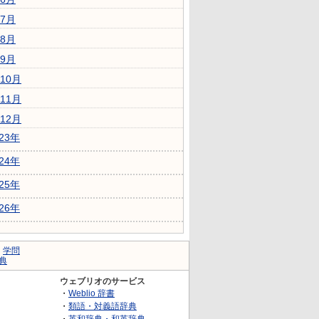
7月
8月
9月
10月
11月
12月
023年
024年
025年
026年
｜
学問
典
ウェブリオのサービス
・
Weblio 辞書
・
類語・対義語辞典
・
英和辞典・和英辞典