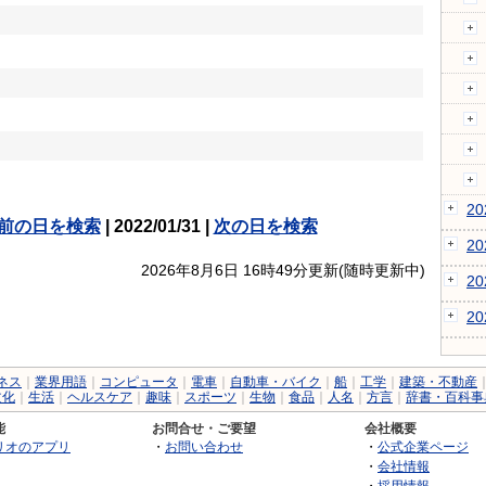
2
前の日を検索
| 2022/01/31 |
次の日を検索
2
2026年8月6日 16時49分更新(随時更新中)
2
2
ネス
｜
業界用語
｜
コンピュータ
｜
電車
｜
自動車・バイク
｜
船
｜
工学
｜
建築・不動産
文化
｜
生活
｜
ヘルスケア
｜
趣味
｜
スポーツ
｜
生物
｜
食品
｜
人名
｜
方言
｜
辞書・百科事
能
お問合せ・ご要望
会社概要
リオのアプリ
・
お問い合わせ
・
公式企業ページ
・
会社情報
・
採用情報