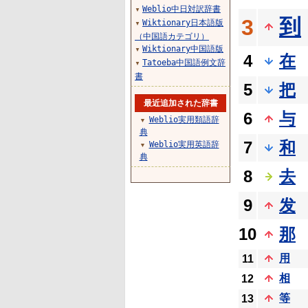
Weblio中日対訳辞書
▼
到
3
Wiktionary日本語版
▼
（中国語カテゴリ）
Wiktionary中国語版
▼
4
在
Tatoeba中国語例文辞
▼
書
5
把
最近追加された辞書
6
与
Weblio実用類語辞
▼
典
7
和
Weblio実用英語辞
▼
典
8
去
9
发
10
那
用
11
相
12
等
13