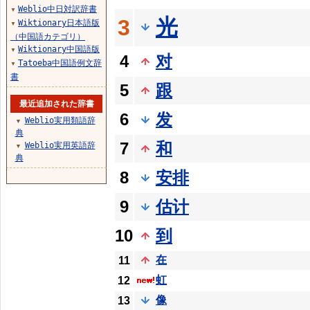
Weblio中日対訳辞書
▼
光
3
Wiktionary日本語版
▼
（中国語カテゴリ）
Wiktionary中国語版
▼
4
对
Tatoeba中国語例文辞
▼
書
5
跟
最近追加された辞書
6
发
Weblio実用類語辞
▼
典
7
和
Weblio実用英語辞
▼
典
8
安排
9
估计
10
到
在
11
虹
12
像
13