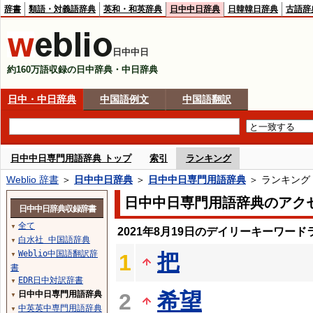
辞書
類語・対義語辞典
英和・和英辞典
日中中日辞典
日韓韓日辞典
古語辞
日中中日
約160万語収録の日中辞典・中日辞典
日中・中日辞典
中国語例文
中国語翻訳
日中中日専門用語辞典 トップ
索引
ランキング
Weblio 辞書
＞
日中中日辞典
＞
日中中日専門用語辞典
＞ ランキング
日中中日専門用語辞典のアク
日中中日辞典収録辞書
全て
▼
2021年8月19日のデイリーキーワード
白水社 中国語辞典
▼
Weblio中国語翻訳辞
把
1
▼
書
EDR日中対訳辞書
▼
希望
日中中日専門用語辞典
2
▼
中英英中専門用語辞典
▼