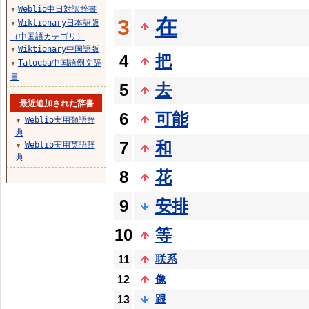
Weblio中日対訳辞書
▼
在
3
Wiktionary日本語版
▼
（中国語カテゴリ）
Wiktionary中国語版
▼
4
把
Tatoeba中国語例文辞
▼
書
5
去
最近追加された辞書
6
可能
Weblio実用類語辞
▼
典
7
和
Weblio実用英語辞
▼
典
8
花
9
安排
10
等
联系
11
像
12
跟
13