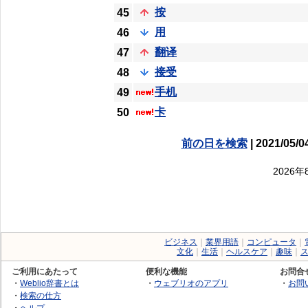
按
45
用
46
翻译
47
接受
48
手机
49
卡
50
前の日を検索
| 2021/05/0
2026
ビジネス
｜
業界用語
｜
コンピュータ
｜
文化
｜
生活
｜
ヘルスケア
｜
趣味
｜
ご利用にあたって
便利な機能
お問合
・
Weblio辞書とは
・
ウェブリオのアプリ
・
お問
・
検索の仕方
・
ヘルプ