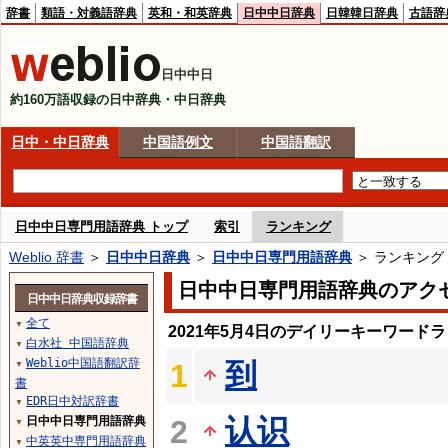
辞書
類語・対義語辞典
英和・和英辞典
日中中日辞典
日韓韓日辞典
古語辞
日中中日
約160万語収録の日中辞典・中日辞典
日中・中日辞典
中国語例文
中国語翻訳
日中中日専門用語辞典 トップ
索引
ランキング
Weblio 辞書
＞
日中中日辞典
＞
日中中日専門用語辞典
＞ ランキング
日中中日専門用語辞典のアク
日中中日辞典収録辞書
全て
▼
2021年5月4日のデイリーキーワード
白水社 中国語辞典
▼
Weblio中国語翻訳辞
到
1
▼
書
EDR日中対訳辞書
▼
认识
日中中日専門用語辞典
2
▼
中英英中専門用語辞典
▼