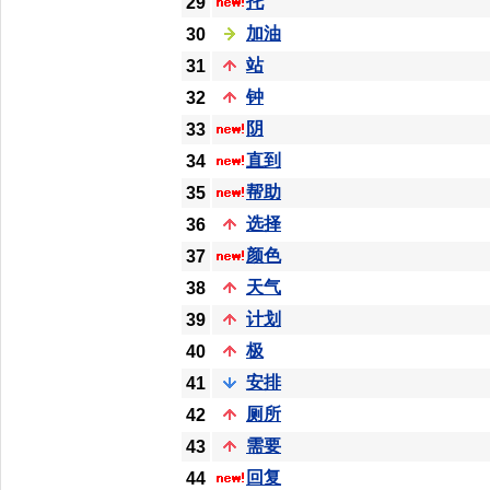
托
29
加油
30
站
31
钟
32
阴
33
直到
34
帮助
35
选择
36
颜色
37
天气
38
计划
39
极
40
安排
41
厕所
42
需要
43
回复
44