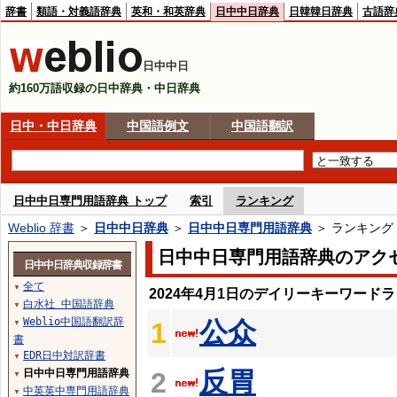
辞書
類語・対義語辞典
英和・和英辞典
日中中日辞典
日韓韓日辞典
古語辞
日中中日
約160万語収録の日中辞典・中日辞典
日中・中日辞典
中国語例文
中国語翻訳
日中中日専門用語辞典 トップ
索引
ランキング
Weblio 辞書
＞
日中中日辞典
＞
日中中日専門用語辞典
＞ ランキング
日中中日専門用語辞典のアク
日中中日辞典収録辞書
全て
▼
2024年4月1日のデイリーキーワード
白水社 中国語辞典
▼
Weblio中国語翻訳辞
公众
1
▼
書
EDR日中対訳辞書
▼
反胃
日中中日専門用語辞典
2
▼
中英英中専門用語辞典
▼