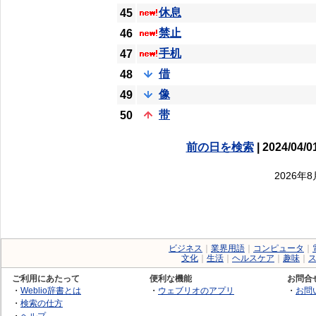
休息
45
禁止
46
手机
47
借
48
像
49
带
50
前の日を検索
| 2024/04/0
2026年
ビジネス
｜
業界用語
｜
コンピュータ
｜
文化
｜
生活
｜
ヘルスケア
｜
趣味
｜
ご利用にあたって
便利な機能
お問合
・
Weblio辞書とは
・
ウェブリオのアプリ
・
お問
・
検索の仕方
・
ヘルプ