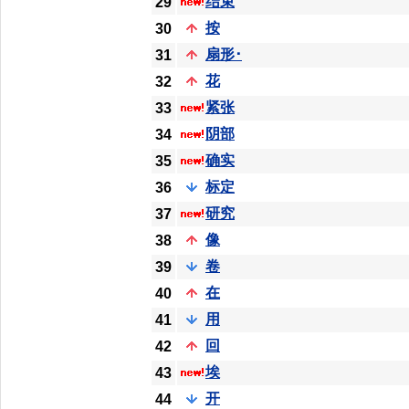
结束
29
按
30
扇形･
31
花
32
紧张
33
阴部
34
确实
35
标定
36
研究
37
像
38
卷
39
在
40
用
41
回
42
埃
43
开
44