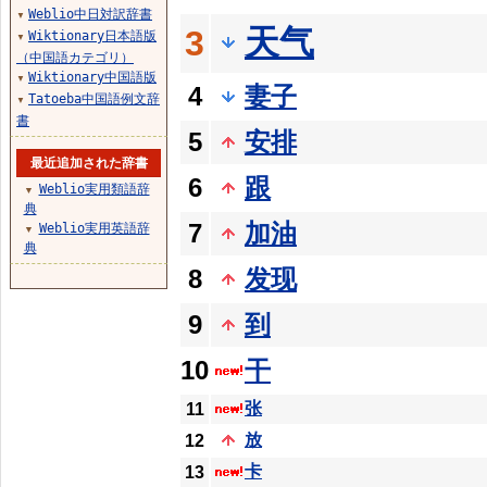
Weblio中日対訳辞書
▼
天气
3
Wiktionary日本語版
▼
（中国語カテゴリ）
Wiktionary中国語版
▼
4
妻子
Tatoeba中国語例文辞
▼
書
5
安排
最近追加された辞書
6
跟
Weblio実用類語辞
▼
典
7
加油
Weblio実用英語辞
▼
典
8
发现
9
到
10
干
张
11
放
12
卡
13