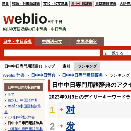
辞書
類語・対義語辞典
英和・和英辞典
日中中日辞典
日韓韓日辞典
古語辞
日中中日
約160万語収録の日中辞典・中日辞典
日中・中日辞典
中国語例文
中国語翻訳
日中中日専門用語辞典 トップ
索引
ランキング
Weblio 辞書
＞
日中中日辞典
＞
日中中日専門用語辞典
＞ ランキング
日中中日専門用語辞典のアク
日中中日辞典収録辞書
全て
▼
2023年9月9日のデイリーキーワード
白水社 中国語辞典
▼
Weblio中国語翻訳辞
对
1
▼
書
EDR日中対訳辞書
▼
发
日中中日専門用語辞典
2
▼
中英英中専門用語辞典
▼