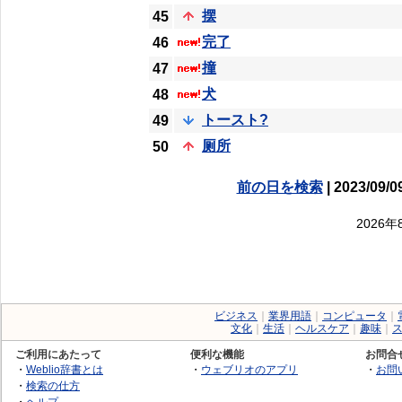
摆
45
完了
46
撞
47
犬
48
トースト?
49
厕所
50
前の日を検索
| 2023/09/0
2026
ビジネス
｜
業界用語
｜
コンピュータ
｜
文化
｜
生活
｜
ヘルスケア
｜
趣味
｜
ご利用にあたって
便利な機能
お問合
・
Weblio辞書とは
・
ウェブリオのアプリ
・
お問
・
検索の仕方
・
ヘルプ