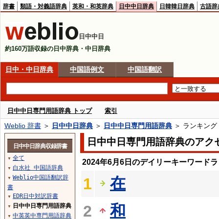
辞書
類語・対義語辞典
英和・和英辞典
日中中日辞典
日韓韓日辞典
古語辞
日中中日
約160万語収録の日中辞典・中日辞典
日中・中日辞典
中国語例文
中国語翻訳
日中中日専門用語辞典 トップ
索引
Weblio 辞書
＞
日中中日辞典
＞
日中中日専門用語辞典
＞ ランキング
日中中日専門用語辞典のアク
日中中日辞典収録辞書
全て
▼
2024年6月6日のデイリーキーワード
白水社 中国語辞典
▼
Weblio中国語翻訳辞
在
1
▼
書
EDR日中対訳辞書
▼
和
日中中日専門用語辞典
2
▼
中英英中専門用語辞典
▼