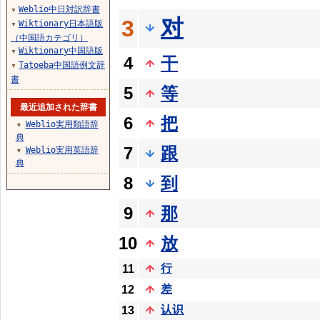
Weblio中日対訳辞書
▼
对
3
Wiktionary日本語版
▼
（中国語カテゴリ）
Wiktionary中国語版
▼
4
干
Tatoeba中国語例文辞
▼
書
5
等
最近追加された辞書
6
把
Weblio実用類語辞
▼
典
7
跟
Weblio実用英語辞
▼
典
8
到
9
那
10
放
行
11
差
12
认识
13