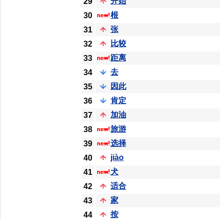
开始
29
根
30
张
31
比较
32
距离
33
去
34
因此
35
肯定
36
加油
37
旅游
38
选择
39
jiào
40
犬
41
适合
42
家
43
按
44