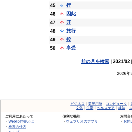
行
45
因此
46
开
47
旅行
48
按
49
享受
50
前の月を検索
| 2021/02 
2026
ビジネス
｜
業界用語
｜
コンピュータ
｜
文化
｜
生活
｜
ヘルスケア
｜
趣味
｜
ご利用にあたって
便利な機能
お問合
・
Weblio辞書とは
・
ウェブリオのアプリ
・
お問
・
検索の仕方
・
ヘルプ