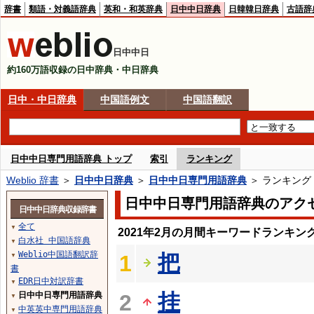
辞書
類語・対義語辞典
英和・和英辞典
日中中日辞典
日韓韓日辞典
古語辞
日中中日
約160万語収録の日中辞典・中日辞典
日中・中日辞典
中国語例文
中国語翻訳
日中中日専門用語辞典 トップ
索引
ランキング
Weblio 辞書
＞
日中中日辞典
＞
日中中日専門用語辞典
＞ ランキング
日中中日専門用語辞典のアク
日中中日辞典収録辞書
全て
▼
2021年2月の月間キーワードランキン
白水社 中国語辞典
▼
Weblio中国語翻訳辞
把
1
▼
書
EDR日中対訳辞書
▼
挂
日中中日専門用語辞典
2
▼
中英英中専門用語辞典
▼