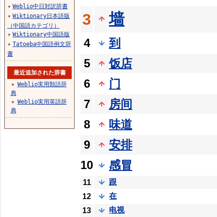
Weblio中日対訳辞書
▼
墙
3
Wiktionary日本語版
▼
（中国語カテゴリ）
Wiktionary中国語版
▼
4
到
Tatoeba中国語例文辞
▼
書
5
饭店
最近追加された辞書
6
门
Weblio実用類語辞
▼
典
7
房间
Weblio実用英語辞
▼
典
8
味道
9
安排
10
感冒
跟
11
在
12
电视
13