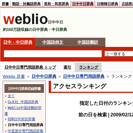
辞書
類語・対義語辞典
英和・和英辞典
日中中日辞典
日韓韓日辞典
古語辞
日中中日
約160万語収録の日中辞典・中日辞典
日中・中日辞典
中国語例文
中国語翻訳
日中中日専門用語辞典 トップ
索引
ランキング
Weblio 辞書
＞
日中中日辞典
＞
日中中日専門用語辞典
＞ ランキング
アクセスランキング
日中中日辞典収録辞書
全て
▼
白水社 中国語辞典
指定した日付のランキン
▼
Weblio中国語翻訳辞
▼
書
前の日を検索 | 2009/02/
EDR日中対訳辞書
▼
日中中日専門用語辞典
▼
中英英中専門用語辞典
▼