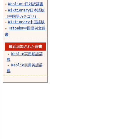
Weblio中日対訳辞書
▼
Wiktionary日本語版
▼
（中国語カテゴリ）
Wiktionary中国語版
▼
Tatoeba中国語例文辞
▼
書
最近追加された辞書
Weblio実用類語辞
▼
典
Weblio実用英語辞
▼
典