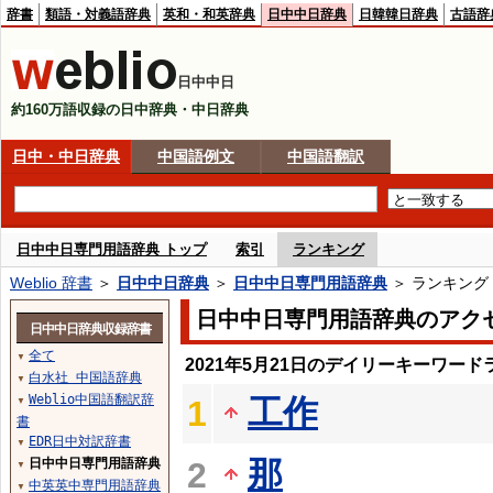
辞書
類語・対義語辞典
英和・和英辞典
日中中日辞典
日韓韓日辞典
古語辞
日中中日
約160万語収録の日中辞典・中日辞典
日中・中日辞典
中国語例文
中国語翻訳
日中中日専門用語辞典 トップ
索引
ランキング
Weblio 辞書
＞
日中中日辞典
＞
日中中日専門用語辞典
＞ ランキング
日中中日専門用語辞典のアク
日中中日辞典収録辞書
全て
▼
2021年5月21日のデイリーキーワード
白水社 中国語辞典
▼
Weblio中国語翻訳辞
工作
1
▼
書
EDR日中対訳辞書
▼
那
日中中日専門用語辞典
2
▼
中英英中専門用語辞典
▼