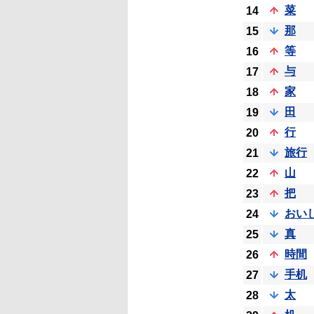
菜
14
那
15
等
16
与
17
家
18
田
19
行
20
旅行
21
山
22
把
23
おい
24
真
25
時間
26
手机
27
太
28