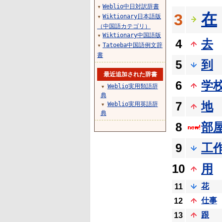
Weblio中日対訳辞書
▼
在
3
Wiktionary日本語版
▼
（中国語カテゴリ）
Wiktionary中国語版
▼
4
去
Tatoeba中国語例文辞
▼
書
5
到
最近追加された辞書
6
学
Weblio実用類語辞
▼
典
7
地
Weblio実用英語辞
▼
典
8
部
9
工
10
用
花
11
仕事
12
跟
13