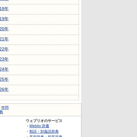
018年
019年
020年
021年
022年
023年
024年
025年
026年
｜
学問
典
ウェブリオのサービス
・
Weblio 辞書
・
類語・対義語辞典
・
英和辞典・和英辞典