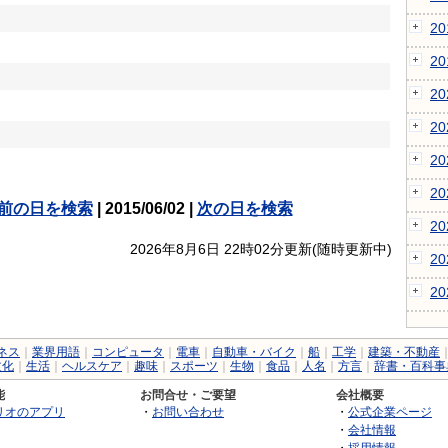
2
2
2
2
2
2
前の日を検索
| 2015/06/02 |
次の日を検索
2
2026年8月6日 22時02分更新(随時更新中)
2
2
ネス
｜
業界用語
｜
コンピュータ
｜
電車
｜
自動車・バイク
｜
船
｜
工学
｜
建築・不動産
文化
｜
生活
｜
ヘルスケア
｜
趣味
｜
スポーツ
｜
生物
｜
食品
｜
人名
｜
方言
｜
辞書・百科事
能
お問合せ・ご要望
会社概要
リオのアプリ
・
お問い合わせ
・
公式企業ページ
・
会社情報
・
採用情報