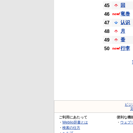
回
45
竜巻
46
认识
47
月
48
香
49
行李
50
ビジ
ご利用にあたって
便利な機
・
Weblio辞書とは
・
ウェブ
・
検索の仕方
・
ヘルプ