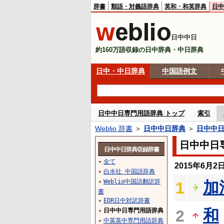
辞書
類語・対義語辞典
英和・和英辞典
日中
日中中日
約160万語収録の日中辞典・中日辞典
日中・中日辞典
中国語例文
日中中日専門用語辞典 トップ
索引
Weblio 辞書
＞
日中中日辞典
＞
日中中
日中中日
日中中日辞典収録辞書
全て
▼
2015年6月
白水社 中国語辞典
▼
Weblio中国語翻訳辞
加
1
▼
書
EDR日中対訳辞書
▼
和
日中中日専門用語辞典
2
▼
中英英中専門用語辞典
▼