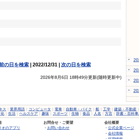
2
前の日を検索
| 2022/12/31 |
次の日を検索
2
2026年8月6日 18時49分更新(随時更新中)
2
2
ネス
｜
業界用語
｜
コンピュータ
｜
電車
｜
自動車・バイク
｜
船
｜
工学
｜
建築・不動産
文化
｜
生活
｜
ヘルスケア
｜
趣味
｜
スポーツ
｜
生物
｜
食品
｜
人名
｜
方言
｜
辞書・百科事
能
お問合せ・ご要望
会社概要
リオのアプリ
・
お問い合わせ
・
公式企業ページ
・
会社情報
・
採用情報