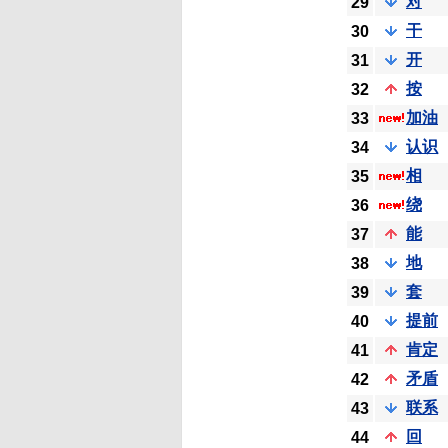
对
29
干
30
开
31
按
32
加油
33
认识
34
相
35
绕
36
能
37
地
38
套
39
提前
40
肯定
41
矛盾
42
联系
43
回
44