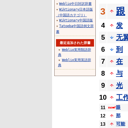
Weblio中日対訳辞書
▼
跟
3
Wiktionary日本語版
▼
（中国語カテゴリ）
Wiktionary中国語版
▼
4
发
Tatoeba中国語例文辞
▼
書
5
无
最近追加された辞書
6
到
Weblio実用類語辞
▼
典
7
在
Weblio実用英語辞
▼
典
8
与
9
光
10
工
眼
11
那
12
可能
13