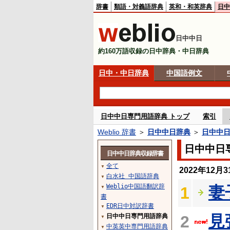
辞書
類語・対義語辞典
英和・和英辞典
日中
日中中日
約160万語収録の日中辞典・中日辞典
日中・中日辞典
中国語例文
日中中日専門用語辞典 トップ
索引
Weblio 辞書
＞
日中中日辞典
＞
日中中
日中中日
日中中日辞典収録辞書
全て
▼
2022年12
白水社 中国語辞典
▼
Weblio中国語翻訳辞
妻
1
▼
書
EDR日中対訳辞書
▼
見
日中中日専門用語辞典
2
▼
中英英中専門用語辞典
▼