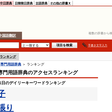
中日辞典
日韓韓日辞典
古語辞典
その他の辞書▼
複数の辞書から検
中国語翻訳
手書き文字入力
ランキング
日専門用語辞典
＞ ランキング
専門用語辞典のアクセスランキング
月31日のデイリーキーワードランキング
子
張り