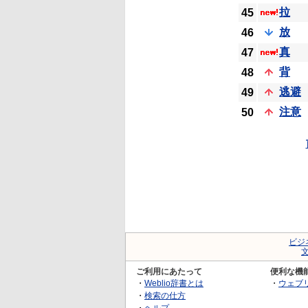
拉
45
放
46
真
47
背
48
逃避
49
注意
50
ビジ
ご利用にあたって
便利な機
・
Weblio辞書とは
・
ウェブ
・
検索の仕方
・
ヘルプ