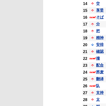
交
14
享受
15
そば
16
分
17
把
18
精神
19
安排
20
確認
21
撞
22
配合
23
荞麦
24
翻译
25
队
26
支持
27
太
28