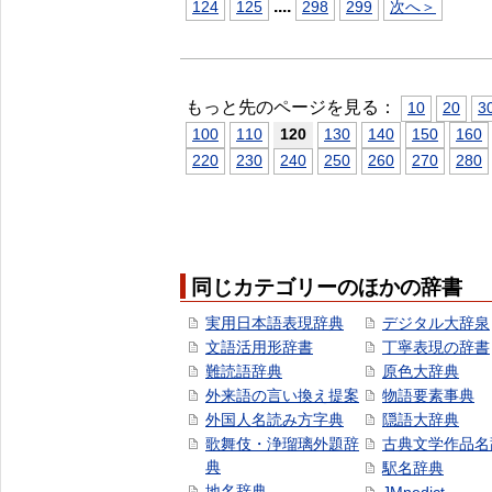
...
.
124
125
298
299
次へ＞
もっと先のページを見る：
10
20
3
100
110
120
130
140
150
160
220
230
240
250
260
270
280
同じカテゴリーのほかの辞書
実用日本語表現辞典
デジタル大辞泉
文語活用形辞書
丁寧表現の辞書
難読語辞典
原色大辞典
外来語の言い換え提案
物語要素事典
外国人名読み方字典
隠語大辞典
歌舞伎・浄瑠璃外題辞
古典文学作品名
典
駅名辞典
地名辞典