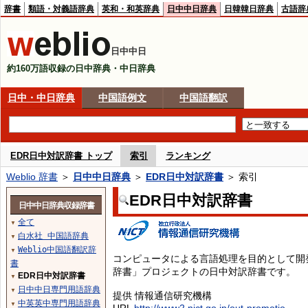
辞書
類語・対義語辞典
英和・和英辞典
日中中日辞典
日韓韓日辞典
古語辞
日中中日
約160万語収録の日中辞典・中日辞典
日中・中日辞典
中国語例文
中国語翻訳
EDR日中対訳辞書 トップ
索引
ランキング
Weblio 辞書
＞
日中中日辞典
＞
EDR日中対訳辞書
＞ 索引
EDR日中対訳辞書
日中中日辞典収録辞書
全て
▼
白水社 中国語辞典
▼
Weblio中国語翻訳辞
▼
コンピュータによる言語処理を目的として開
書
辞書」プロジェクトの日中対訳辞書です。
EDR日中対訳辞書
▼
日中中日専門用語辞典
▼
提供 情報通信研究機構
中英英中専門用語辞典
▼