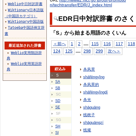
URL
http://www2.nict.go.jp/out-promotio
Weblio中日対訳辞書
n/techtransfer/EDR/J_index.html
▼
Wiktionary日本語版
▼
（中国語カテゴリ）
EDR日中対訳辞書 のさ
Wiktionary中国語版
▼
Tatoeba中国語例文辞
▼
「S」から始まる用語のさくいん
書
...
.
＜前へ
1
2
115
116
117
118
最近追加された辞書
...
.
124
125
298
299
次へ＞
Weblio実用類語辞
▼
典
Weblio実用英語辞
▼
絞込み
典
杀风景
S
shāfēngyǐng
SA
杀风景的
SB
shāfēngyǐngdí
SC
杀光
SD
SE
shāguāng
SF
线桄子
SG
shāguāngzí
SH
线规
SI