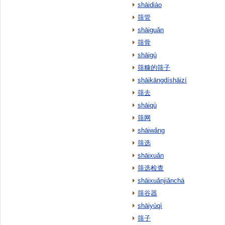
shāidiào
筛管
shāiguǎn
筛骨
shāigú
筛糠的筛子
shāikāngdíshāizí
筛去
shāiqù
筛网
shāiwǎng
筛选
shāixuǎn
筛选检查
shāixuǎnjiǎnchá
筛谷器
shāiyùqì
筛子