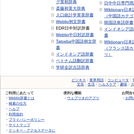
グ英和辞典
日中中日専門用
斎藤和英大辞典
Wiktionary日
人口統計学英英辞書
（中国語カテゴ
Weblio例文辞書
韓国語単語辞書
EDR日中対訳辞書
インドネシア語
Weblio中日対訳辞書
書
Tatoeba中国語例文辞
Wiktionary日
書
（フランス語カ
インドネシア語辞書
リ）
ベトナム語翻訳辞書
学研全訳古語辞典
ビジネス
｜
業界用語
｜
コンピュータ
｜
文化
｜
生活
｜
ヘルスケア
｜
趣味
｜
ご利用にあたって
便利な機能
お問合
・
Weblio辞書とは
・
ウェブリオのアプリ
・
お問
・
検索の仕方
・
ヘルプ
・
利用規約
・
プライバシーポリシー
・
サイトマップ
・
クッキー・アクセスデータに