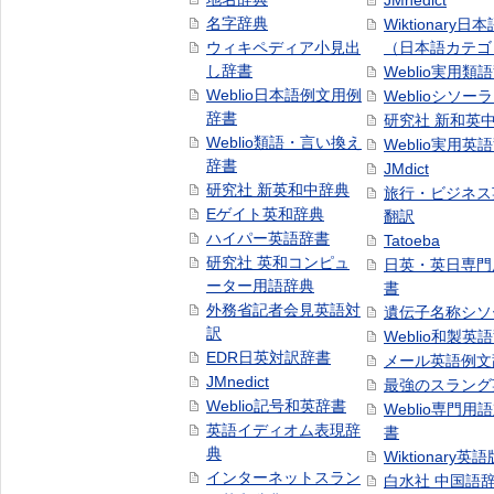
JMnedict
名字辞典
Wiktionary日
ウィキペディア小見出
（日本語カテゴ
し辞書
Weblio実用類
Weblio日本語例文用例
Weblioシソー
辞書
研究社 新和英
Weblio類語・言い換え
Weblio実用英
辞書
JMdict
研究社 新英和中辞典
旅行・ビジネス
Eゲイト英和辞典
翻訳
ハイパー英語辞書
Tatoeba
研究社 英和コンピュ
日英・英日専門
ーター用語辞典
書
外務省記者会見英語対
遺伝子名称シソ
訳
Weblio和製英
EDR日英対訳辞書
メール英語例文
JMnedict
最強のスラング
Weblio記号和英辞書
Weblio専門用
英語イディオム表現辞
書
典
Wiktionary英語
インターネットスラン
白水社 中国語