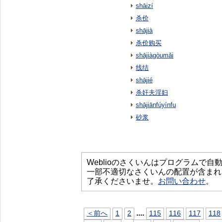
shāizí
杀价
shājià
杀价购买
shājiàgòumǎi
线结
shājié
杀奸夫淫妇
shājiānfúyínfu
砂浆
Weblioのさくいんはプログラムで
一部不適切なさくいんの配置が含まれ
了承くださいませ。
お問い合わせ
。
...
.
＜前へ
1
2
115
116
117
118