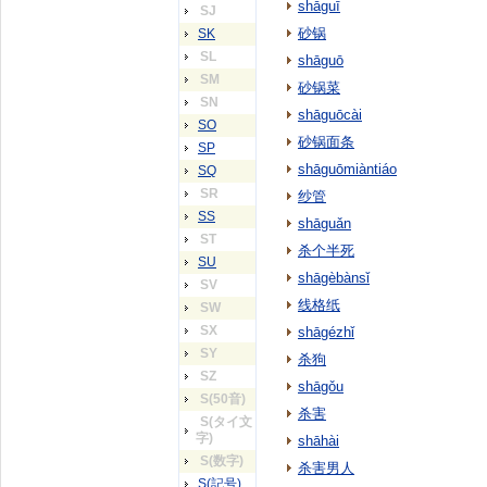
shāguī
SJ
砂锅
SK
SL
shāguō
SM
砂锅菜
SN
shāguōcài
SO
砂锅面条
SP
shāguōmiàntiáo
SQ
SR
纱管
SS
shāguǎn
ST
杀个半死
SU
shāgèbànsǐ
SV
线格纸
SW
SX
shāgézhǐ
SY
杀狗
SZ
shāgǒu
S(50音)
杀害
S(タイ文
字)
shāhài
S(数字)
杀害男人
S(記号)