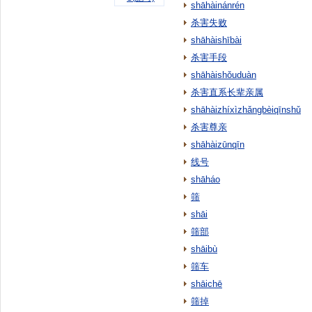
shāhàinánrén
杀害失败
shāhàishībài
杀害手段
shāhàishǒuduàn
杀害直系长辈亲属
shāhàizhíxìzhǎngbèiqīnshǔ
杀害尊亲
shāhàizūnqīn
线号
shāháo
筛
shāi
筛部
shāibù
筛车
shāichē
筛掉