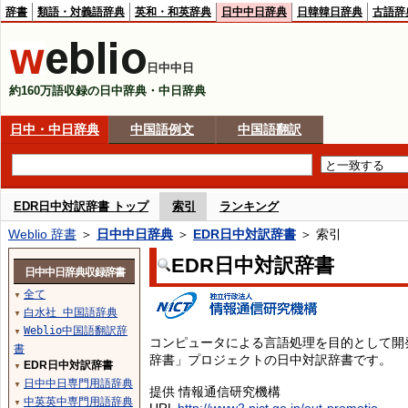
辞書
類語・対義語辞典
英和・和英辞典
日中中日辞典
日韓韓日辞典
古語辞
日中中日
約160万語収録の日中辞典・中日辞典
日中・中日辞典
中国語例文
中国語翻訳
EDR日中対訳辞書 トップ
索引
ランキング
Weblio 辞書
＞
日中中日辞典
＞
EDR日中対訳辞書
＞ 索引
EDR日中対訳辞書
日中中日辞典収録辞書
全て
▼
白水社 中国語辞典
▼
Weblio中国語翻訳辞
▼
コンピュータによる言語処理を目的として開
書
辞書」プロジェクトの日中対訳辞書です。
EDR日中対訳辞書
▼
日中中日専門用語辞典
▼
提供 情報通信研究機構
中英英中専門用語辞典
▼