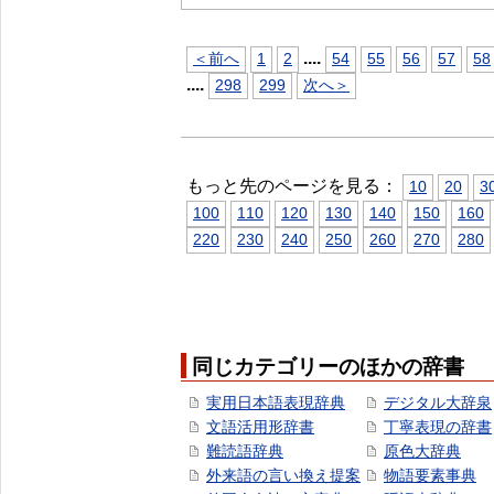
...
.
＜前へ
1
2
54
55
56
57
58
...
.
298
299
次へ＞
もっと先のページを見る：
10
20
3
100
110
120
130
140
150
160
220
230
240
250
260
270
280
同じカテゴリーのほかの辞書
実用日本語表現辞典
デジタル大辞泉
文語活用形辞書
丁寧表現の辞書
難読語辞典
原色大辞典
外来語の言い換え提案
物語要素事典