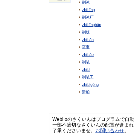
制冰
zhìbīng
制冰厂
zhìbīnghǎn
制版
zhìbǎn
至宝
zhìbǎo
制笔
zhìbǐ
制笔工
zhìbǐgōng
滞船
Weblioのさくいんはプログラムで
一部不適切なさくいんの配置が含まれ
了承くださいませ。
お問い合わせ
。