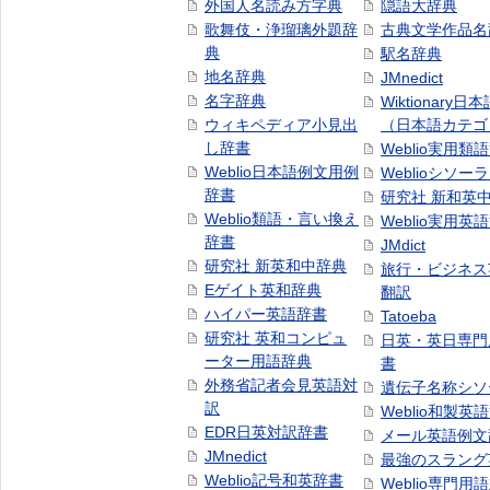
外国人名読み方字典
隠語大辞典
歌舞伎・浄瑠璃外題辞
古典文学作品名
典
駅名辞典
地名辞典
JMnedict
名字辞典
Wiktionary日
ウィキペディア小見出
（日本語カテゴ
し辞書
Weblio実用類
Weblio日本語例文用例
Weblioシソー
辞書
研究社 新和英
Weblio類語・言い換え
Weblio実用英
辞書
JMdict
研究社 新英和中辞典
旅行・ビジネス
Eゲイト英和辞典
翻訳
ハイパー英語辞書
Tatoeba
研究社 英和コンピュ
日英・英日専門
ーター用語辞典
書
外務省記者会見英語対
遺伝子名称シソ
訳
Weblio和製英
EDR日英対訳辞書
メール英語例文
JMnedict
最強のスラング
Weblio記号和英辞書
Weblio専門用