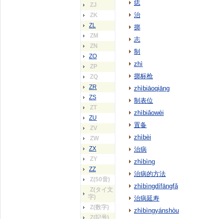
痣
ZJ
治
ZK
ZL
掷
ZM
志
ZN
制
ZO
zhì
ZP
掷标枪
ZQ
ZR
zhìbiāoqiāng
ZS
制表位
ZT
zhìbiǎowèi
ZU
置备
ZV
zhìbèi
ZW
ZX
治病
ZY
zhìbìng
ZZ
治病的方法
Z(50音)
zhìbìngdífāngfǎ
Z(タイ文
字)
治病延寿
Z(数字)
zhìbìngyánshòu
Z(記号)