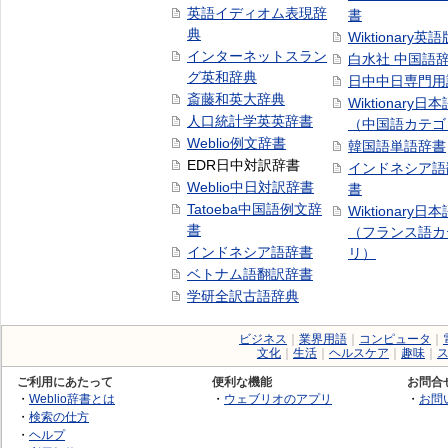
英語イディオム表現辞
書
典
Wiktionary英語
インターネットスラン
白水社 中国語
グ英和辞典
日中中日専門用
斎藤和英大辞典
Wiktionary日
人口統計学英英辞書
（中国語カテゴ
Weblio例文辞書
韓国語単語辞書
EDR日中対訳辞書
インドネシア語
Weblio中日対訳辞書
書
Tatoeba中国語例文辞
Wiktionary日
書
（フランス語カ
インドネシア語辞書
リ）
ベトナム語翻訳辞書
学研全訳古語辞典
ビジネス
｜
業界用語
｜
コンピュータ
｜
文化
｜
生活
｜
ヘルスケア
｜
趣味
｜
ご利用にあたって
便利な機能
お問合
・
Weblio辞書とは
・
ウェブリオのアプリ
・
お問
・
検索の仕方
・
ヘルプ