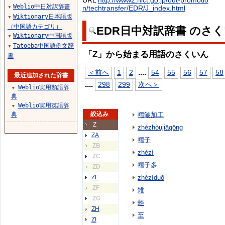
URL
http://www2.nict.go.jp/out-promotio
Weblio中日対訳辞書
n/techtransfer/EDR/J_index.html
▼
Wiktionary日本語版
▼
（中国語カテゴリ）
EDR日中対訳辞書 のさ
Wiktionary中国語版
▼
Tatoeba中国語例文辞
▼
「Z」から始まる用語のさくいん
書
...
.
＜前へ
1
2
54
55
56
57
58
最近追加された辞書
...
.
298
299
次へ＞
Weblio実用類語辞
▼
典
Weblio実用英語辞
▼
絞込み
典
褶皱加工
Z
zhézhòujiāgōng
ZA
褶子
ZB
zhézí
ZC
褶子多
ZD
ZE
zhézíduō
ZF
雉
ZG
蛭
ZH
至
ZI